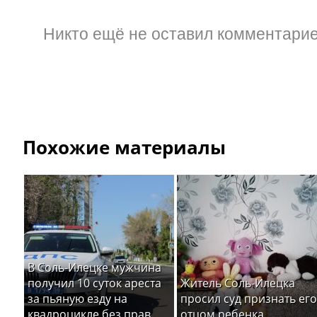
Никто ещё не оставил комментарие
Похожие материалы
В Соль-Илецке мужчина
получил 10 суток ареста
Житель Соль-Илецка
за пьяную езду на
просил суд признать его
квадроцикле без прав
отцом ребенка