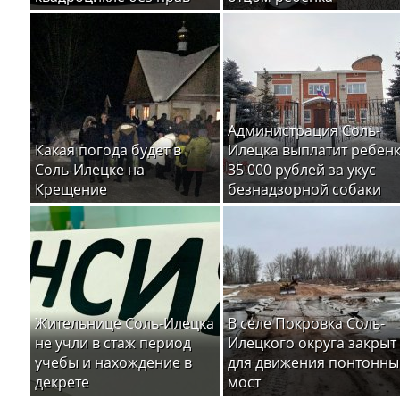
Администрация Соль-
Какая погода будет в
Илецка выплатит ребен
Соль-Илецке на
35 000 рублей за укус
Крещение
безнадзорной собаки
Жительнице Соль-Илецка
В селе Покровка Соль-
не учли в стаж период
Илецкого округа закрыт
учебы и нахождение в
для движения понтонны
декрете
мост