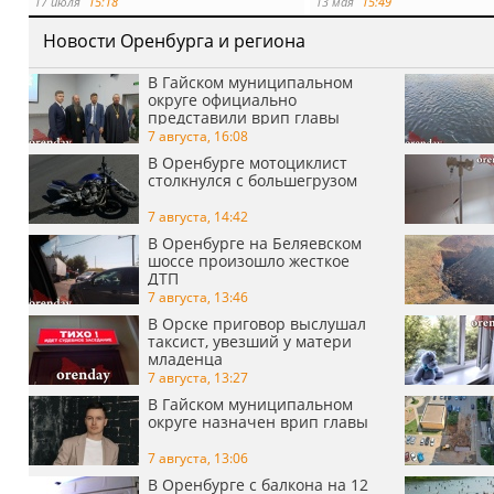
требования к
17 июля
15:18
13 мая
15:49
функциональности и
Новости Оренбурга и региона
безопасности
В Гайском муниципальном
округе официально
представили врип главы
7 августа, 16:08
В Оренбурге мотоциклист
столкнулся с большегрузом
7 августа, 14:42
В Оренбурге на Беляевском
шоссе произошло жесткое
ДТП
7 августа, 13:46
В Орске приговор выслушал
таксист, увезший у матери
младенца
7 августа, 13:27
В Гайском муниципальном
округе назначен врип главы
7 августа, 13:06
В Оренбурге с балкона на 12