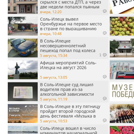
скрылся с места ДТП, а через
две недели попался пьяным
вчера, 12:20
Соль-Илецк вывел
Оренбуржье на первое место
в стране по выращиванию
арбузов
вчера, 10:48
В Соль-Илецке
несовершеннолетний
пешеход попал под колеса
автомобиля
5 августа, 15:34
1
Афиша мероприятий Соль-
Илецка на август 2026
5 августа, 13:05
В Соль-Илецке суд лишил
водителя прав из-за
алкогольной зависимости
5 августа, 11:19
В Соль-Илецке в эту пятницу
пройдет второй городской
день фестиваля «Музыка в
степи»
5 августа, 10:53
Соль-Илецк вошел в число
номинантов национальной