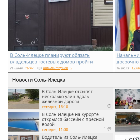
В Соль-Илецке планируют обязать
Начальни
владельцев гостевых домов пройти
досрочно
классификацию до 2027 года
Комментариев
21 июля
16:47
5
16 июля
12:00
Новости Соль-Илецка
В Соль-Илецке отсыпят
несколько улиц вдоль
железной дороги
сегодня, 16:10
В Соль-Илецке на курорте
открылся бассейн с пресной
водой
сегодня, 11:00
1
Водитель из Соль-Илецка