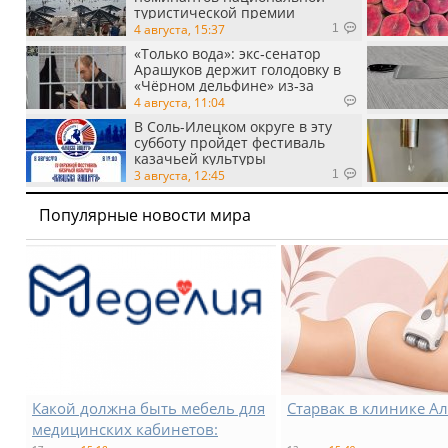
туристической премии
Russian Traveler Awards
4 августа, 15:37
1
«Только вода»: экс‑сенатор
Арашуков держит голодовку в
«Чёрном дельфине» из‑за
духоты на рабочем месте
4 августа, 11:04
В Соль-Илецком округе в эту
субботу пройдет фестиваль
казачьей культуры
3 августа, 12:45
1
Популярные новости мира
Какой должна быть мебель для
Старвак в клинике А
медицинских кабинетов: