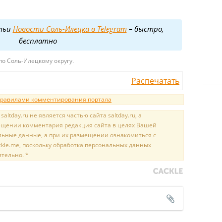
тьи
Новости Соль-Илецка в Telegram
– быстро,
бесплатно
о Соль-Илецкому округу.
Распечатать
равилами комментирования портала
tday.ru не является частью сайта saltday.ru, а
мещении комментария редакция сайта в целях Вашей
льные данные, а при их размещении ознакомиться с
kle.me, поскольку обработка персональных данных
ятельно. *