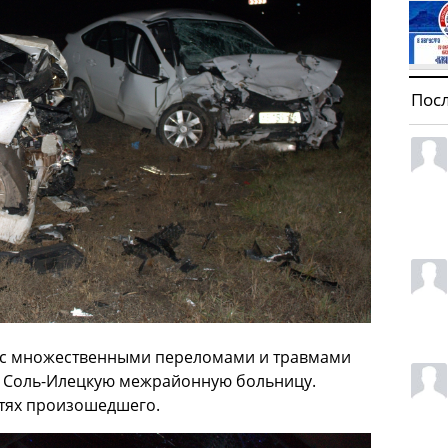
Пос
ии с множественными переломами и травмами
в Соль-Илецкую межрайонную больницу.
тях произошедшего.