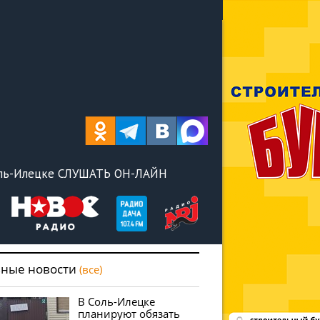
оль-Илецке СЛУШАТЬ ОН-ЛАЙН
вные новости
(все)
В Соль-Илецке
планируют обязать