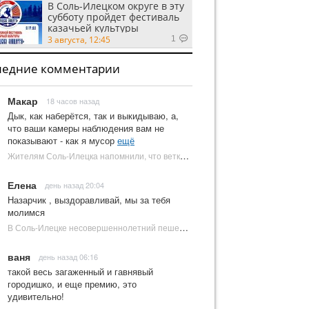
В Соль-Илецком округе в эту
субботу пройдет фестиваль
казачьей культуры
3 августа, 12:45
1
ледние комментарии
Макар
18 часов назад
Дык, как наберётся, так и выкидываю, а,
что ваши камеры наблюдения вам не
показывают - как я мусор
ещё
Жителям Соль-Илецка напомнили, что ветки от деревьев нельзя оставлять на площадках ТКО | Новости Соль-Илецка
Елена
день назад 20:04
Назарчик , выздоравливай, мы за тебя
молимся
В Соль-Илецке несовершеннолетний пешеход попал под колеса автомобиля | Новости Соль-Илецка
ваня
день назад 06:16
такой весь загаженный и гавнявый
городишко, и еще премию, это
удивительно!