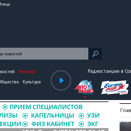
Илецк
Радиостанции в С
овостей
Реклама
Общество
Культура
Гла