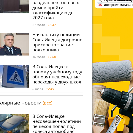
владельцев гостевых
домов пройти
классификацию до
2027 года
21 июля
16:47
Начальнику полиции
Соль-Илецка досрочно
присвоено звание
полковника
16 июля
12:00
В Соль-Илецке к
новому учебному году
обновят пешеходные
переходы у двух школ
6 июля
12:49
улярные новости
(все)
В Соль-Илецке
несовершеннолетний
пешеход попал под
колеса автомобиля