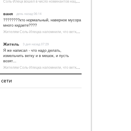
Соль-Илецк вошел в число номинантов национальной туристической премии Russian Traveler Awards | Новости Соль-Илецка
ваня
день назад 06:14
????????кто нормальный, наверное мусора
много кидаете????
Жителям Соль-Илецка напомнили, что ветки от деревьев нельзя оставлять на площадках ТКО | Новости Соль-Илецка
Житель
3 дня назад 07:29
Я же написал - что надо делать,
измельчить ветку и в мешок, и пусть
возят...
Жителям Соль-Илецка напомнили, что ветки от деревьев нельзя оставлять на площадках ТКО | Новости Соль-Илецка
 сети