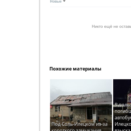
Новые
Никто ещё не остав
Похожие материалы
В поль
погибш
автобу
Под Соль-Илецком из-за
Илецк
короткого замыкания
взыска