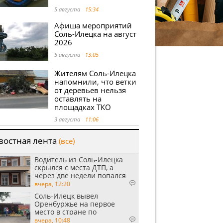
5 августа
15:34
Афиша мероприятий
Соль-Илецка на август
2026
5 августа
13:05
Жителям Соль-Илецка
напомнили, что ветки
от деревьев нельзя
оставлять на
площадках ТКО
3 августа
11:06
востная лента
(все)
Водитель из Соль-Илецка
скрылся с места ДТП, а
через две недели попался
пьяным
вчера, 12:20
Соль-Илецк вывел
Оренбуржье на первое
место в стране по
выращиванию арбузов
вчера, 10:48