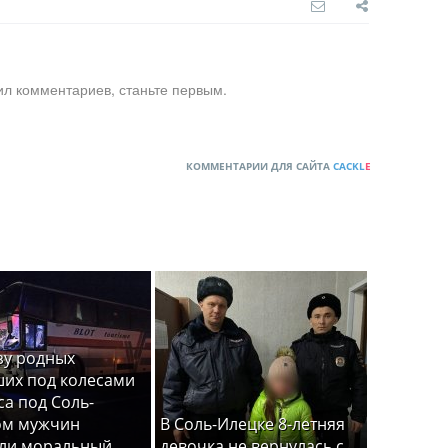
ил комментариев, станьте первым.
КОММЕНТАРИИ ДЛЯ САЙТА
CACKL
E
зу родных
их под колесами
са под Соль-
ом мужчин
В Соль-Илецке 8-летняя
ли моральный
девочка не вернулась с