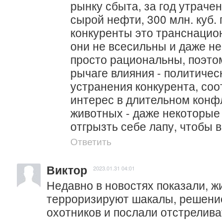
рынку сбыта, за год утрачен
сырой нефти, 300 млн. куб. г
конкуренты это транснацио
они не всесильны и даже не
просто рациональны, поэто
рычаге влияния - политичес
устранения конкурента, соот
интерес в длительном конфл
животных - даже некоторые 
отгрызть себе лапу, чтобы 
Ответить
Виктор
2023.01.31 04:01
Недавно в новостях показали, ж
терроризируют шакалы, решение
охотников и послали отстреливат