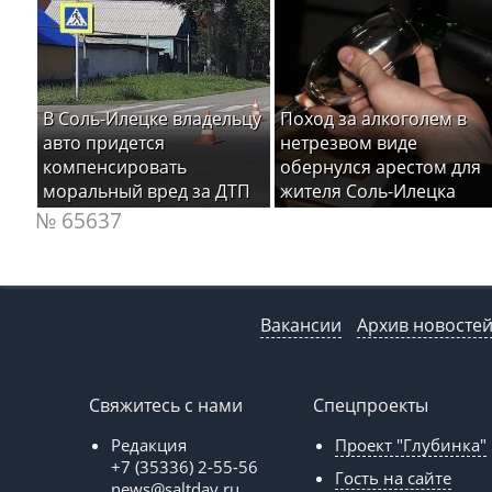
В Соль-Илецке владельцу
Поход за алкоголем в
авто придется
нетрезвом виде
компенсировать
обернулся арестом для
моральный вред за ДТП
жителя Соль-Илецка
№ 65637
Вакансии
Архив новосте
Свяжитесь с нами
Спецпроекты
Редакция
Проект "Глубинка"
+7 (35336) 2-55-56
Гость на сайте
news@saltday.ru