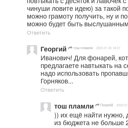
повтыкать с десяток и лавочек с
чинуши ловите идею) за такой по
можно грамоту получить, ну и п
можно будет быть выслушанным
Ответить
Георгий
тош пламли
2023.01.30 18:37
Иванович! Для фонарей, ко
предлагаете навтыкать на с
надо использовать пропавши
Горняков...
Ответить
тош пламли
Георгий
2023.01
)) их ещё найти нужно, 
из бюджета не больше 25