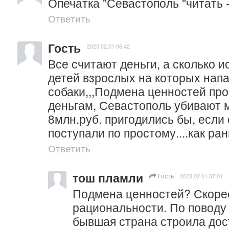
Опечатка "Севастополь "читать 
Ответить
Гость
2023.02.01 06:42
Все считают деньги, а сколько и
детей взрослых на которых напа
собаки,,,Подмена ценностей прои
деньгам, Севастополь убивают м
8млн.руб. пригодились бы, если 
поступали по простому....как ра
Ответить
тош пламли
Гость
2023.02.01 07:01
Подмена ценностей? Скорее
рациональности. По поводу «
бывшая страна строила дос