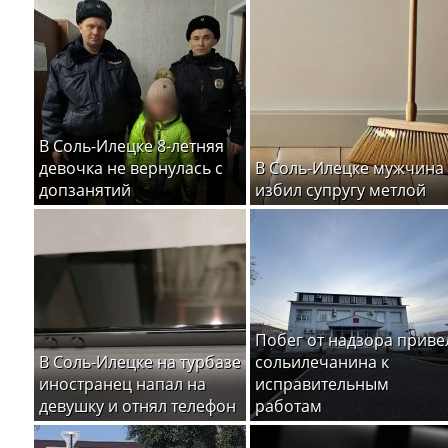
В Соль-Илецке 8-летняя
девочка не вернулась с
В Соль-Илецке мужчина
допзанятий
избил супругу метлой
Побег от надзора приве
В Соль-Илецке на турбазе
сольилечанина к
иностранец напал на
исправительным
девушку и отнял телефон
работам