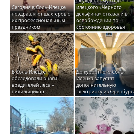
Осужденному соль-
Сегодня в Соль-Илецке
илецкого «Черного
поздравляют шахтеров с
дельфина» отказали в
их профессиональным
освобождении по
праздником
состоянию здоровья
В Соль-Илецке
До курортного Соль-
обследовали очаги
Илецка запустят
вредителей леса –
дополнительную
пилильщиков
электричку из Оренбург