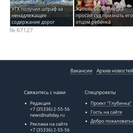
В Соль-Илецке директор
УГХ получил штраф за
Житель Соль-Илецка
ненадлежащее
просил суд признать его
содержание дорог
отцом ребенка
№ 67127
Вакансии
Архив новосте
Свяжитесь с нами
Спецпроекты
Редакция
Проект "Глубинка"
+7 (35336) 2-55-56
Гость на сайте
news@saltday.ru
Добро пожаловать
Реклама на сайте
+7 (35336) 2-55-56