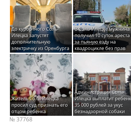
До курортного Соль-
В Соль-Илецке мужчина
Илецка запустят
получил 10 суток ареста
дополнительную
за пьяную езду на
электричку из Оренбурга
квадроцикле без прав
Администрация Соль-
Житель Соль-Илецка
Илецка выплатит ребен
просил суд признать его
35 000 рублей за укус
отцом ребенка
безнадзорной собаки
№ 37768