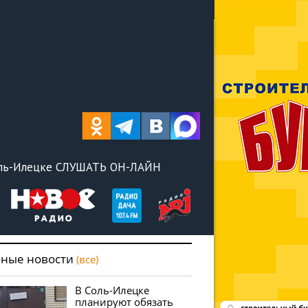
оль-Илецке СЛУШАТЬ ОН-ЛАЙН
вные новости
(все)
В Соль-Илецке
планируют обязать