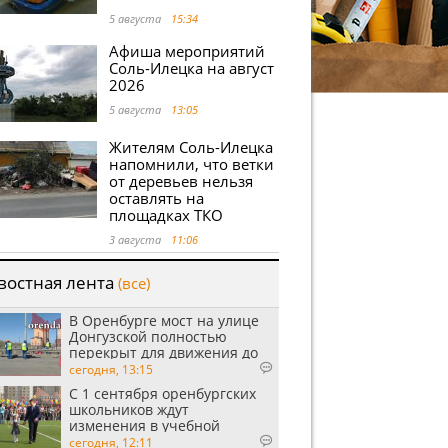
5 августа
15:34
Афиша мероприятий
Соль-Илецка на август
2026
5 августа
13:05
Жителям Соль-Илецка
напомнили, что ветки
от деревьев нельзя
оставлять на
площадках ТКО
3 августа
11:06
востная лента
(все)
В Оренбурге мост на улице
Донгузской полностью
перекрыт для движения до
утра 10 августа
сегодня, 13:15
С 1 сентября оренбургских
школьников ждут
изменения в учебной
программе
сегодня, 12:11