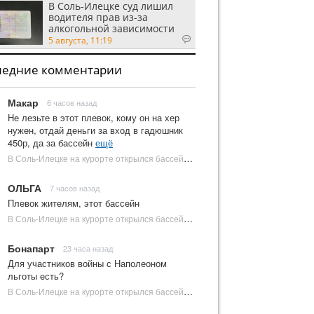
В Соль-Илецке суд лишил
водителя прав из-за
алкогольной зависимости
5 августа, 11:19
ледние комментарии
Макар
6 часов назад
Не лезьте в этот плевок, кому он на хер
нужен, отдай деньги за вход в гадюшник
450р, да за бассейн
ещё
В Соль-Илецке на курорте открылся бассейн с пресной водой | Новости Соль-Илецка
ОЛЬГА
7 часов назад
Плевок жителям, этот бассейн
В Соль-Илецке на курорте открылся бассейн с пресной водой | Новости Соль-Илецка
Бонапарт
23 часа назад
Для участников войны с Наполеоном
льготы есть?
В Соль-Илецке на курорте открылся бассейн с пресной водой | Новости Соль-Илецка