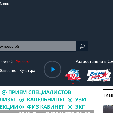
Илецк
Радиостанции в С
овостей
Реклама
Общество
Культура
Гла