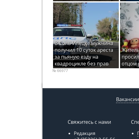
В Соль-Илецке мужчина
получил 10 суток ареста
Житель
за пьяную езду на
просил
квадроцикле без прав
отцом 
№ 66977
Вакансии
Свяжитесь с нами
Сп
Редакция