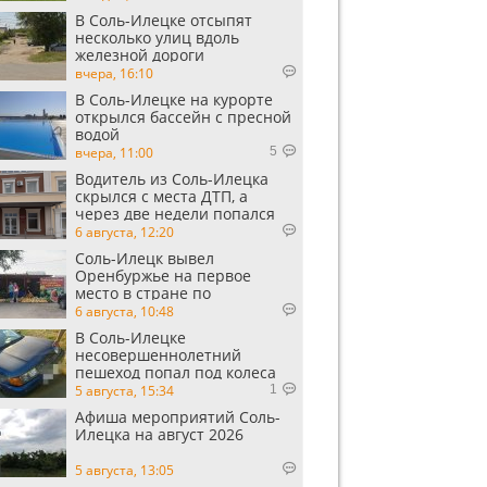
В Соль-Илецке отсыпят
несколько улиц вдоль
железной дороги
вчера, 16:10
В Соль-Илецке на курорте
открылся бассейн с пресной
водой
вчера, 11:00
5
Водитель из Соль-Илецка
скрылся с места ДТП, а
через две недели попался
пьяным
6 августа, 12:20
Соль-Илецк вывел
Оренбуржье на первое
место в стране по
выращиванию арбузов
6 августа, 10:48
В Соль-Илецке
несовершеннолетний
пешеход попал под колеса
автомобиля
5 августа, 15:34
1
Афиша мероприятий Соль-
Илецка на август 2026
5 августа, 13:05