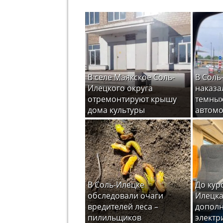
В селе Маякское Соль-
В Соль
Илецкого округа
наказа
отремонтируют крышу
темных
дома культуры
автом
В Соль-Илецке
До кур
обследовали очаги
Илецка
вредителей леса –
допол
пилильщиков
электр