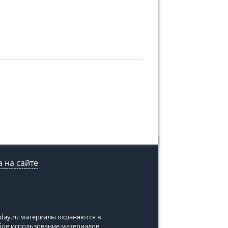
 на сайте
tday.ru
материалы охраняются в
юбое использование материалов