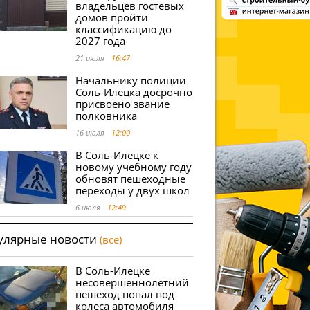
владельцев гостевых
домов пройти
классификацию до
2027 года
21 июля
16:47
Начальнику полиции
Соль-Илецка досрочно
присвоено звание
полковника
16 июля
12:00
В Соль-Илецке к
новому учебному году
обновят пешеходные
переходы у двух школ
6 июля
12:49
улярные новости
(все)
В Соль-Илецке
несовершеннолетний
пешеход попал под
колеса автомобиля