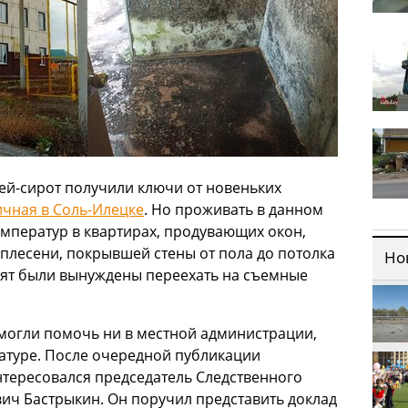
етей-сирот получили ключи от новеньких
чная в Соль-Илецке
. Но проживать в данном
емператур в квартирах, продувающих окон,
плесени, покрывшей стены от пола до потолка
Но
бят были вынуждены переехать на съемные
 смогли помочь ни в местной администрации,
атуре. После очередной публикации
нтересовался председатель Следственного
ич Бастрыкин. Он поручил представить доклад