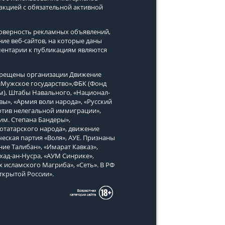
дакцией с обязательной активной
стоверность рекламных объявлений,
ние веб-сайтов, на которые даны
ментарии к публикациям являются
апрещены организации Движение
, «Мужское государство»,ФБК (Фонд
м), Штабы Навального, «Национал-
вы», «Армия воли народа», «Русский
тив нелегальной иммиграции»,
им. Степана Бандеры»,
татарского народа», движение
еская партия «Воля», АУЕ. Признаны
ие Талибан», «Имарат Кавказ»,
хад-ан-Нусра, «АУМ Синрике»,
х исламского Магриба», «Сеть». В РФ
ткрытой России».