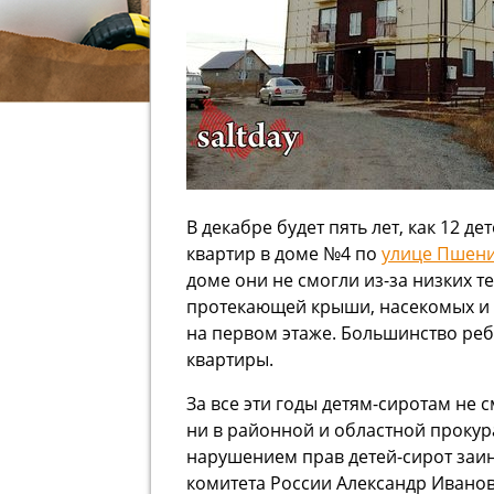
В декабре будет пять лет, как 12 д
квартир в доме №4 по
улице Пшени
доме они не смогли из-за низких т
протекающей крыши, насекомых и 
на первом этаже. Большинство ре
квартиры.
За все эти годы детям-сиротам не
ни в районной и областной прокур
нарушением прав детей-сирот заи
комитета России Александр Иванов