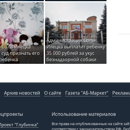
Администрация Соль-
 Соль-Илецка
Илецка выплатит ребенку
 суд признать его
35 000 рублей за укус
ребенка
безнадзорной собаки
Архив новостей
О сайте
Газета "АБ-Маркет"
Реклама
ецпроекты
Использование материалов
Все права на опубликованные на сайте
sal
Проект "Глубинка"
соответствии с законодательством РФ. Л