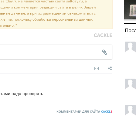
tday.ru не является частью сайта saltday.ru, а
мещении комментария редакция сайта в целях Вашей
льные данные, а при их размещении ознакомиться с
kle.me, поскольку обработка персональных данных
ятельно. *
Пос
отами надо проверять
КОММЕНТАРИИ ДЛЯ САЙТА
CACKL
E