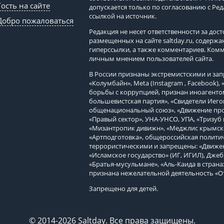
Гость на сайте
допускается только по согласованию с Ре
ссылкой на источник.
Добро пожаловаться
Редакция не несет ответственности за до
размещенных на сайте
saltday.ru
, содержа
гиперссылки, а также комментариев. Ком
личным мнением пользователей сайта.
В России признаны экстремистскими и з
«Колумбайн», Meta (Instagram , Facebook)
борьбы с коррупцией, признан иноагенто
большевистская партия», «Свидетели Иего
общенациональный союз», «Движение про
«Правый сектор», УНА-УНСО, УПА, «Тризуб 
«Мизантропик дивижн», «Меджлис крымско
«Артподготовка», общероссийская политич
террористическими и запрещены: «Движен
«Исламское государство» (ИГ, ИГИЛ), Джеб
«Братья-мусульмане», «Аль-Каида в страна
признана нежелательной деятельность «О
Запрещено для детей.
© 2014-2026 Saltday. Все права защищены.