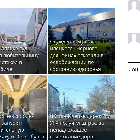
Осужденному соль-
-Илецке суд
илецкого «Черного
л любительницу
дельфина» отказали в
 стекол в
освобождении по
обиле
состоянию здоровья
Соц.
ортного Соль-
В Соль-Илецке директор
 запустят
УГХ получил штраф за
нительную
ненадлежащее
ичку из Оренбурга
содержание дорог