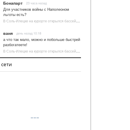
Бонапарт
23 часа назад
Для участников войны с Наполеоном
льготы есть?
В Соль-Илецке на курорте открылся бассейн с пресной водой | Новости Соль-Илецка
ваня
день назад 10:18
а что так мало, можно и побольше быстрей
разбогатеете!
В Соль-Илецке на курорте открылся бассейн с пресной водой | Новости Соль-Илецка
 сети