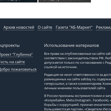
Архив новостей
О сайте
Газета "АБ-Маркет"
Реклама
ецпроекты
Использование материалов
Все права на опубликованные на сайте
sal
Проект "Глубинка"
соответствии с законодательством РФ. Л
Гость на сайте
допускается только по согласованию с Ре
ссылкой на источник.
Добро пожаловаться
Редакция не несет ответственности за до
размещенных на сайте
saltday.ru
, содержа
гиперссылки, а также комментариев. Ком
личным мнением пользователей сайта.
В России признаны экстремистскими и з
«Колумбайн», Meta (Instagram , Facebook)
борьбы с коррупцией, признан иноагенто
большевистская партия», «Свидетели Иего