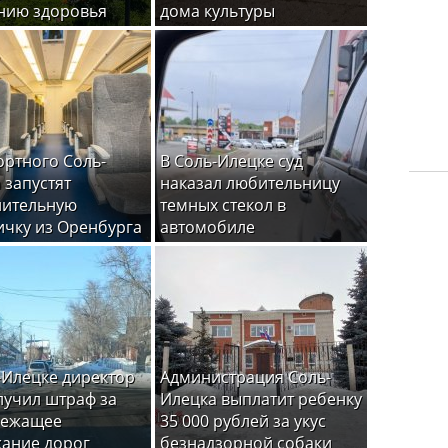
нию здоровья
дома культуры
ортного Соль-
В Соль-Илецке суд
 запустят
наказал любительницу
нительную
темных стекол в
ичку из Оренбурга
автомобиле
-Илецке директор
Администрация Соль-
лучил штраф за
Илецка выплатит ребенку
лежащее
35 000 рублей за укус
ание дорог
безнадзорной собаки