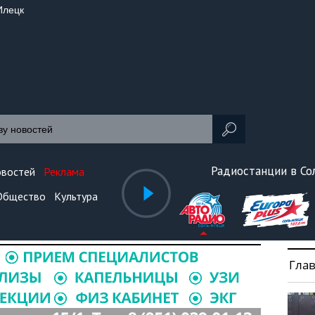
Илецк
Радиостанции в С
овостей
Реклама
Общество
Культура
Гла