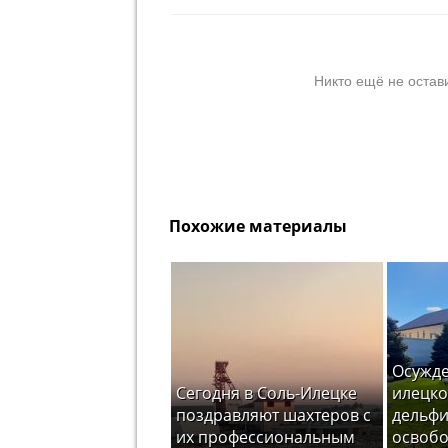
Никто ещё не остав
Похожие материалы
Осужде
Сегодня в Соль-Илецке
илецко
поздравляют шахтеров с
дельфи
их профессиональным
освоб