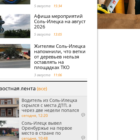
5 августа
15:34
Афиша мероприятий
Соль-Илецка на август
2026
5 августа
13:05
Жителям Соль-Илецка
напомнили, что ветки
от деревьев нельзя
оставлять на
площадках ТКО
3 августа
11:06
востная лента
(все)
Водитель из Соль-Илецка
скрылся с места ДТП, а
через две недели попался
пьяным
сегодня, 12:20
Соль-Илецк вывел
Оренбуржье на первое
место в стране по
выращиванию арбузов
сегодня, 10:48