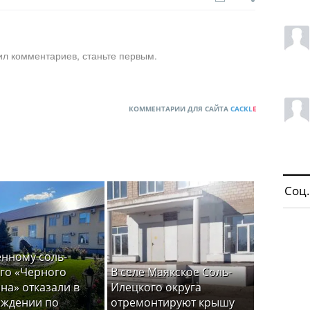
ил комментариев, станьте первым.
КОММЕНТАРИИ ДЛЯ САЙТА
CACKL
E
Соц.
нному соль-
го «Черного
В селе Маякское Соль-
на» отказали в
Илецкого округа
ождении по
отремонтируют крышу