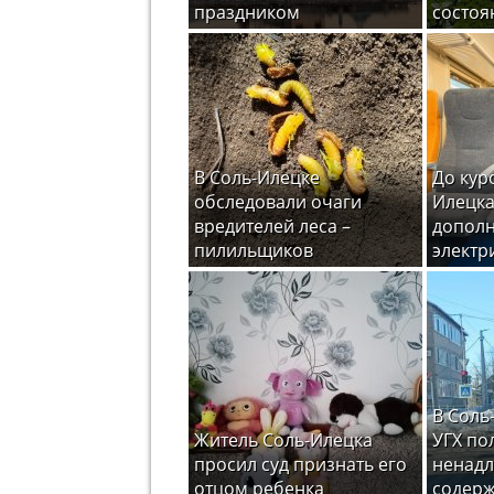
праздником
состоя
В Соль-Илецке
До кур
обследовали очаги
Илецка
вредителей леса –
допол
пилильщиков
электр
В Соль
Житель Соль-Илецка
УГХ по
просил суд признать его
ненад
отцом ребенка
содерж