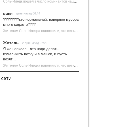
Соль-Илецк вошел в число номинантов национальной туристической премии Russian Traveler Awards | Новости Соль-Илецка
ваня
день назад 06:14
????????кто нормальный, наверное мусора
много кидаете????
Жителям Соль-Илецка напомнили, что ветки от деревьев нельзя оставлять на площадках ТКО | Новости Соль-Илецка
Житель
2 дня назад 07:29
Я же написал - что надо делать,
измельчить ветку и в мешок, и пусть
возят...
Жителям Соль-Илецка напомнили, что ветки от деревьев нельзя оставлять на площадках ТКО | Новости Соль-Илецка
 сети