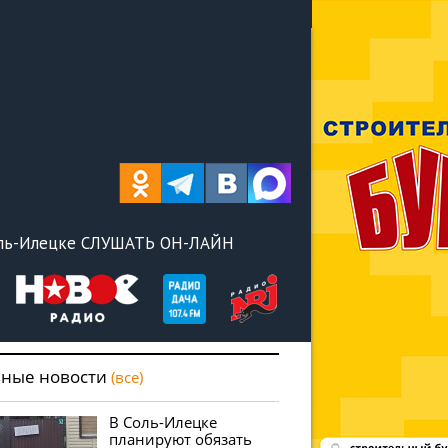
оль-Илецке СЛУШАТЬ ОН-ЛАЙН
вные новости
(все)
В Соль-Илецке
планируют обязать