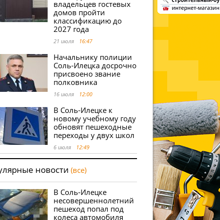
владельцев гостевых
домов пройти
классификацию до
2027 года
21 июля
16:47
Начальнику полиции
Соль-Илецка досрочно
присвоено звание
полковника
16 июля
12:00
В Соль-Илецке к
новому учебному году
обновят пешеходные
переходы у двух школ
6 июля
12:49
улярные новости
(все)
В Соль-Илецке
несовершеннолетний
пешеход попал под
колеса автомобиля