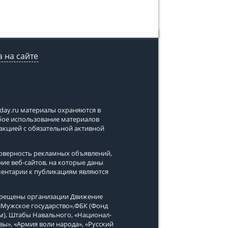
 на сайте
tday.ru
материалы охраняются в
юбое использование материалов
дакцией с обязательной активной
стоверность рекламных объявлений,
ние веб-сайтов, на которые даны
ментарии к публикациям являются
апрещены организации Движение
, «Мужское государство»,ФБК (Фонд
м), Штабы Навального, «Национал-
вы», «Армия воли народа», «Русский