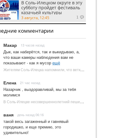
В Соль-Илецком округе в эту
субботу пройдет фестиваль
казачьей культуры
3 августа, 12:45
1
ледние комментарии
Макар
13 часов назад
Дык, как наберётся, так и выкидываю, а,
что ваши камеры наблюдения вам не
показывают - как я мусор
ещё
Жителям Соль-Илецка напомнили, что ветки от деревьев нельзя оставлять на площадках ТКО | Новости Соль-Илецка
Елена
21 час назад
Назарчик , выздоравливай, мы за тебя
молимся
В Соль-Илецке несовершеннолетний пешеход попал под колеса автомобиля | Новости Соль-Илецка
ваня
день назад 06:16
такой весь загаженный и гавнявый
городишко, и еще премию, это
удивительно!