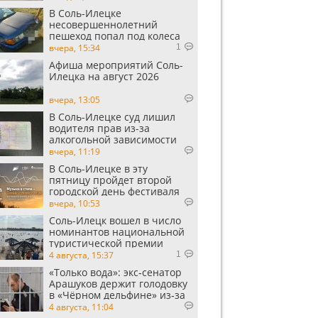
В Соль-Илецке
несовершеннолетний
пешеход попал под колеса
автомобиля
вчера, 15:34
1
Афиша мероприятий Соль-
Илецка на август 2026
вчера, 13:05
В Соль-Илецке суд лишил
водителя прав из-за
алкогольной зависимости
вчера, 11:19
В Соль-Илецке в эту
пятницу пройдет второй
городской день фестиваля
«Музыка в степи»
вчера, 10:53
Соль-Илецк вошел в число
номинантов национальной
туристической премии
Russian Traveler Awards
4 августа, 15:37
1
«Только вода»: экс‑сенатор
Арашуков держит голодовку
в «Чёрном дельфине» из‑за
духоты на рабочем месте
4 августа, 11:04