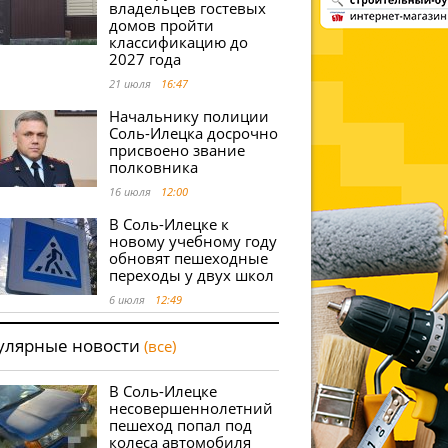
владельцев гостевых
домов пройти
классификацию до
2027 года
21 июля
16:47
Начальнику полиции
Соль-Илецка досрочно
присвоено звание
полковника
16 июля
12:00
В Соль-Илецке к
новому учебному году
обновят пешеходные
переходы у двух школ
6 июля
12:49
улярные новости
(все)
В Соль-Илецке
несовершеннолетний
пешеход попал под
колеса автомобиля