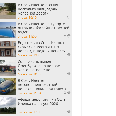
В Соль-Илецке отсыпят
несколько улиц вдоль
железной дороги
вчера, 16:10
В Соль-Илецке на курорте
открылся бассейн с пресной
водой
вчера, 11:00
5
Водитель из Соль-Илецка
скрылся с места ДТП, а
через две недели попался
пьяным
6 августа, 12:20
Соль-Илецк вывел
Оренбуржье на первое
место в стране по
выращиванию арбузов
6 августа, 10:48
В Соль-Илецке
несовершеннолетний
пешеход попал под колеса
автомобиля
5 августа, 15:34
1
Афиша мероприятий Соль-
Илецка на август 2026
5 августа, 13:05