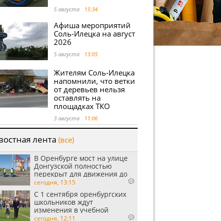
5 августа
15:34
Афиша мероприятий
Соль-Илецка на август
2026
5 августа
13:05
Жителям Соль-Илецка
напомнили, что ветки
от деревьев нельзя
оставлять на
площадках ТКО
3 августа
11:06
востная лента
(все)
В Оренбурге мост на улице
Донгузской полностью
перекрыт для движения до
утра 10 августа
сегодня, 13:15
С 1 сентября оренбургских
школьников ждут
изменения в учебной
программе
сегодня, 12:11