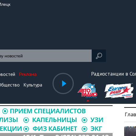
Илецк
Радиостанции в С
овостей
Реклама
Общество
Культура
Гла