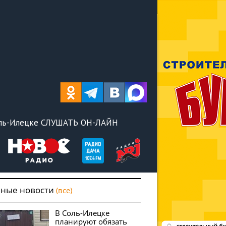
оль-Илецке СЛУШАТЬ ОН-ЛАЙН
вные новости
(все)
В Соль-Илецке
планируют обязать