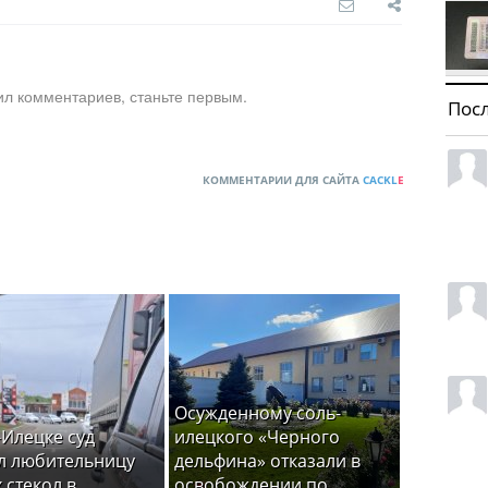
ил комментариев, станьте первым.
Пос
КОММЕНТАРИИ ДЛЯ САЙТА
CACKL
E
Осужденному соль-
-Илецке суд
илецкого «Черного
л любительницу
дельфина» отказали в
 стекол в
освобождении по