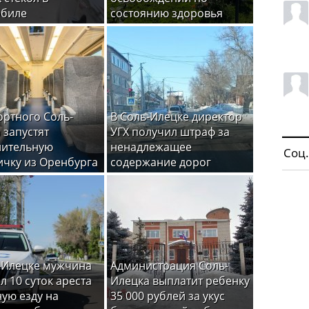
обиле
состоянию здоровья
ортного Соль-
В Соль-Илецке директор
 запустят
УГХ получил штраф за
нительную
ненадлежащее
Соц.
ичку из Оренбурга
содержание дорог
-Илецке мужчина
Администрация Соль-
л 10 суток ареста
Илецка выплатит ребенку
ную езду на
35 000 рублей за укус