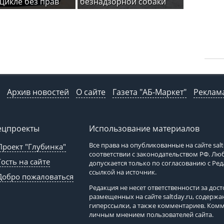
цикле без прав
безнадзорной собаки
Архив новостей
О сайте
Газета "АБ-Маркет"
Реклама
ецпроекты
Использование материалов
Все права на опубликованные на сайте
sal
Проект "Глубинка"
соответствии с законодательством РФ. Л
Гость на сайте
допускается только по согласованию с Ре
ссылкой на источник.
Добро пожаловаться
Редакция не несет ответственности за до
размещенных на сайте
saltday.ru
, содержа
гиперссылки, а также комментариев. Ком
личным мнением пользователей сайта.