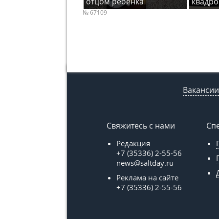
отцом ребенка
квадро
№ 67109
Вакансии
Свяжитесь с нами
Сп
Редакция
+7 (35336) 2-55-56
news@saltday.ru
Реклама на сайте
+7 (35336) 2-55-56