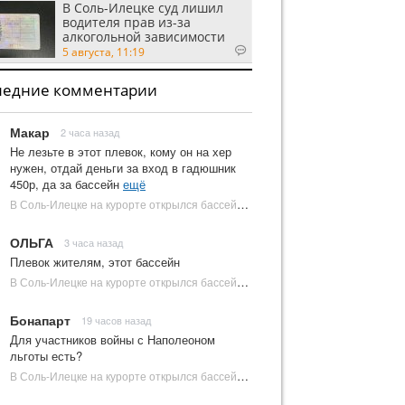
В Соль-Илецке суд лишил
водителя прав из-за
алкогольной зависимости
5 августа, 11:19
ледние комментарии
Макар
2 часа назад
Не лезьте в этот плевок, кому он на хер
нужен, отдай деньги за вход в гадюшник
450р, да за бассейн
ещё
В Соль-Илецке на курорте открылся бассейн с пресной водой | Новости Соль-Илецка
ОЛЬГА
3 часа назад
Плевок жителям, этот бассейн
В Соль-Илецке на курорте открылся бассейн с пресной водой | Новости Соль-Илецка
Бонапарт
19 часов назад
Для участников войны с Наполеоном
льготы есть?
В Соль-Илецке на курорте открылся бассейн с пресной водой | Новости Соль-Илецка