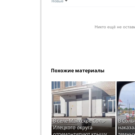
Новые
Никто ещё не остав
Похожие материалы
В селе Маякское Соль-
В Соль
Илецкого округа
наказа
отремонтируют крышу
темных