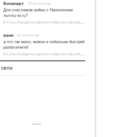
Бонапарт
19 часов назад
Для участников войны с Наполеоном
льготы есть?
В Соль-Илецке на курорте открылся бассейн с пресной водой | Новости Соль-Илецка
ваня
23 часа назад
а что так мало, можно и побольше быстрей
разбогатеете!
В Соль-Илецке на курорте открылся бассейн с пресной водой | Новости Соль-Илецка
 сети