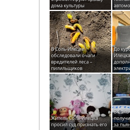
дома культуры
автом
В Соль-Илецке
До кур
обследовали очаги
Илецка
вредителей леса –
допол
пилильщиков
электр
В Соль
Житель Соль-Илецка
получи
просил суд признать его
за пья