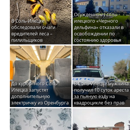
Осужденному соль-
В Соль-Илецке
илецкого «Черного
обследовали очаги
дельфина» отказали в
вредителей леса –
освобождении по
пилильщиков
состоянию здоровья
До курортного Соль-
В Соль-Илецке мужчина
Илецка запустят
получил 10 суток ареста
дополнительную
за пьяную езду на
электричку из Оренбурга
квадроцикле без прав