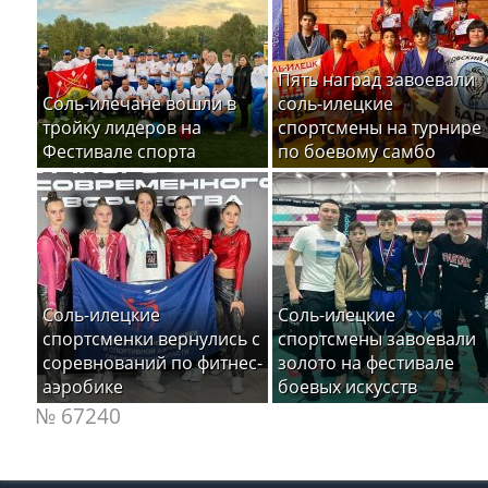
Пять наград завоевали
Соль-илечане вошли в
соль-илецкие
тройку лидеров на
спортсмены на турнире
Фестивале спорта
по боевому самбо
Соль-илецкие
Соль-илецкие
спортсменки вернулись с
спортсмены завоевали
соревнований по фитнес-
золото на фестивале
аэробике
боевых искусств
№ 67240