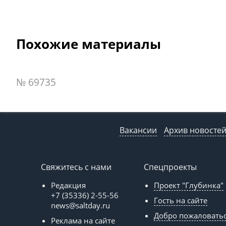
Похожие материалы
№ 69735
Вакансии
Архив новосте
Свяжитесь с нами
Спецпроекты
Редакция
Проект "Глубинка"
+7 (35336) 2-55-56
Гость на сайте
news@saltday.ru
Добро пожаловать
Реклама на сайте