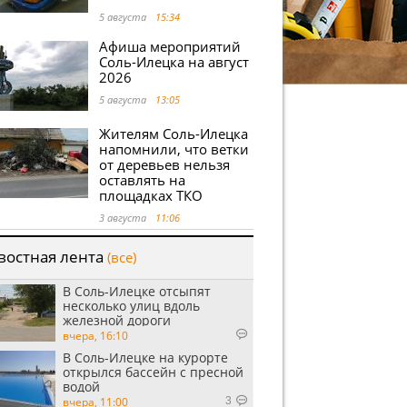
5 августа
15:34
Афиша мероприятий
Соль-Илецка на август
2026
5 августа
13:05
Жителям Соль-Илецка
напомнили, что ветки
от деревьев нельзя
оставлять на
площадках ТКО
3 августа
11:06
востная лента
(все)
В Соль-Илецке отсыпят
несколько улиц вдоль
железной дороги
вчера, 16:10
В Соль-Илецке на курорте
открылся бассейн с пресной
водой
вчера, 11:00
3