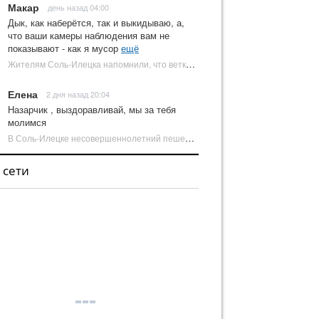
Макар
день назад 04:00
Дык, как наберётся, так и выкидываю, а,
что ваши камеры наблюдения вам не
показывают - как я мусор
ещё
Жителям Соль-Илецка напомнили, что ветки от деревьев нельзя оставлять на площадках ТКО | Новости Соль-Илецка
Елена
2 дня назад 20:04
Назарчик , выздоравливай, мы за тебя
молимся
В Соль-Илецке несовершеннолетний пешеход попал под колеса автомобиля | Новости Соль-Илецка
 сети