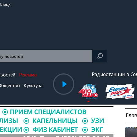
Илецк
Радиостанции в С
овостей
Реклама
Общество
Культура
Гла