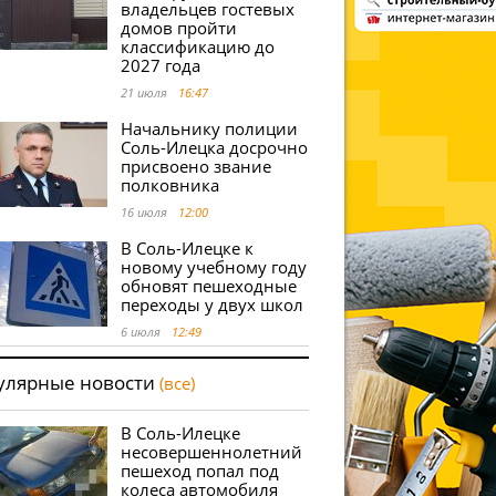
владельцев гостевых
домов пройти
классификацию до
2027 года
21 июля
16:47
Начальнику полиции
Соль-Илецка досрочно
присвоено звание
полковника
16 июля
12:00
В Соль-Илецке к
новому учебному году
обновят пешеходные
переходы у двух школ
6 июля
12:49
улярные новости
(все)
В Соль-Илецке
несовершеннолетний
пешеход попал под
колеса автомобиля