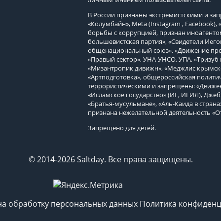
В России признаны экстремистскими и з
«Колумбайн», Meta (Instagram , Facebook)
борьбы с коррупцией, признан иноагенто
большевистская партия», «Свидетели Иего
общенациональный союз», «Движение про
«Правый сектор», УНА-УНСО, УПА, «Тризуб 
«Мизантропик дивижн», «Меджлис крымско
«Артподготовка», общероссийская политич
террористическими и запрещены: «Движен
«Исламское государство» (ИГ, ИГИЛ), Джеб
«Братья-мусульмане», «Аль-Каида в страна
признана нежелательной деятельность «О
Запрещено для детей.
© 2014-2026 Saltday. Все права защищены.
на обработку персональных данных
Политика конфиденц