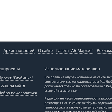
Архив новостей
О сайте
Газета "АБ-Маркет"
Реклама
ецпроекты
Использование материалов
Все права на опубликованные на сайте
sal
Проект "Глубинка"
соответствии с законодательством РФ. Л
Гость на сайте
допускается только по согласованию с Ре
ссылкой на источник.
Добро пожаловаться
Редакция не несет ответственности за до
размещенных на сайте
saltday.ru
, содержа
гиперссылки, а также комментариев. Ком
личным мнением пользователей сайта.