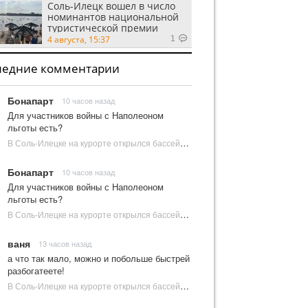
Соль-Илецк вошел в число
номинантов национальной
туристической премии
Russian Traveler Awards
4 августа, 15:37
1
ледние комментарии
Бонапарт
10 часов назад
Для участников войны с Наполеоном
льготы есть?
В Соль-Илецке на курорте открылся бассейн с пресной водой | Новости Соль-Илецка
Бонапарт
10 часов назад
Для участников войны с Наполеоном
льготы есть?
В Соль-Илецке на курорте открылся бассейн с пресной водой | Новости Соль-Илецка
ваня
13 часов назад
а что так мало, можно и побольше быстрей
разбогатеете!
В Соль-Илецке на курорте открылся бассейн с пресной водой | Новости Соль-Илецка