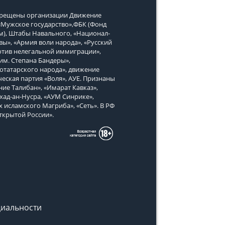
апрещены организации Движение
, «Мужское государство»,ФБК (Фонд
м), Штабы Навального, «Национал-
вы», «Армия воли народа», «Русский
тив нелегальной иммиграции»,
им. Степана Бандеры»,
татарского народа», движение
еская партия «Воля», АУЕ. Признаны
ие Талибан», «Имарат Кавказ»,
хад-ан-Нусра, «АУМ Синрике»,
х исламского Магриба», «Сеть». В РФ
ткрытой России».
иальности