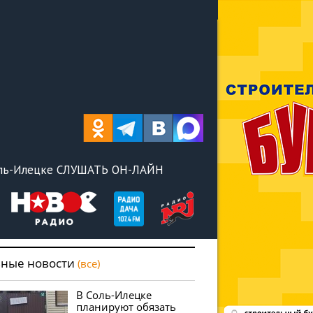
оль-Илецке СЛУШАТЬ ОН-ЛАЙН
вные новости
(все)
В Соль-Илецке
планируют обязать