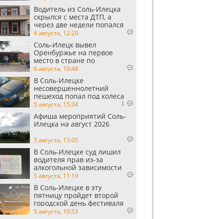
Водитель из Соль-Илецка
скрылся с места ДТП, а
через две недели попался
пьяным
6 августа, 12:20
Соль-Илецк вывел
Оренбуржье на первое
место в стране по
выращиванию арбузов
6 августа, 10:48
В Соль-Илецке
несовершеннолетний
пешеход попал под колеса
автомобиля
5 августа, 15:34
1
Афиша мероприятий Соль-
Илецка на август 2026
5 августа, 13:05
В Соль-Илецке суд лишил
водителя прав из-за
алкогольной зависимости
5 августа, 11:19
В Соль-Илецке в эту
пятницу пройдет второй
городской день фестиваля
«Музыка в степи»
5 августа, 10:53