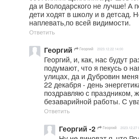
да и Володарского не лучше! А 
дети ходят в школу и в детсад. Н
наплевать,по всей видимости.
Ответить
Георгий
Георгий
2023.12.22 14:00
Георгий, и, как, нас будут р
подумают, что я пекусь о н
улицах, да и Дубровин меня 
22 декабря - день энергетика
поздравляю с праздником, ж
безаварийной работы. С ув
Ответить
Георгий -2
Георгий
2023.12.27 
Ну не виноват я, что Ро