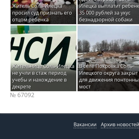
Житель Соль-Илецка
Илецка выплатит ребен
просил суд признать его
35 000 рублей за укус
отцом ребенка
безнадзорной собаки
Жительнице Соль-Илецка
В селе Покровка Соль-
не учли в стаж период
Илецкого округа закрыт
учебы и нахождение в
для движения понтонны
декрете
мост
№ 67092
Вакансии
Архив новосте