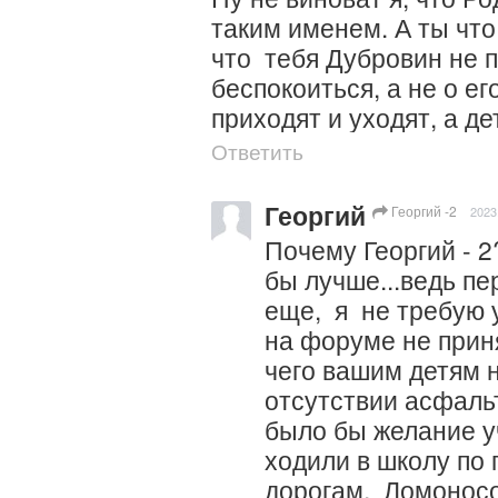
таким именем. А ты что 
что  тебя Дубровин не 
беспокоиться, а не о ег
приходят и уходят, а де
Ответить
Георгий
Георгий -2
2023
Почему Георгий - 2? 
бы лучше...ведь пер
еще,  я  не требую 
на форуме не принят
чего вашим детям не
отсутствии асфальт
было бы желание уч
ходили в школу по 
дорогам.  Ломоносов