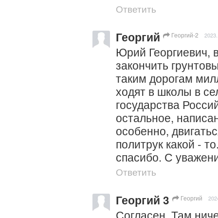
Ответить
Георгий
Георгий-2
2023.
Юрий Георгиевич, 
закончить грунтовы
таким дорогам мил
ходят в школы в сел
государства Россий
остальное, написан
особенно, двигатьс
политрук какой - то
спасибо. С уважени
Ответить
Георгий 3
Георгий
202
Согласен. Там ничег