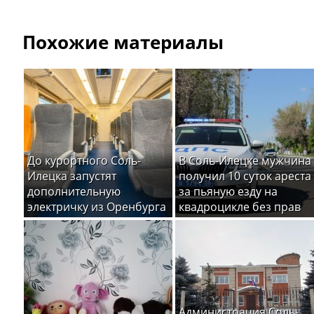
Похожие материалы
До курортного Соль-
В Соль-Илецке мужчина
Илецка запустят
получил 10 суток ареста
дополнительную
за пьяную езду на
электричку из Оренбурга
квадроцикле без прав
Администрация Соль-