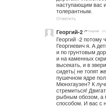
наступающим вас и 
толерантным.
Ответить
Георгий-2
Георгий
202
Георгий -2 потому ч
Георгиевич я. А дет
и по грунтовым дор
и на каменных скри
высекать, и в звер
сидеть( не топят же
пушечном ядре поле
Мюнхгаузен? К луч
стремиться! Двигать
рыбным обозом, а 
способом. И вас с