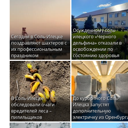
Осужденному соль-
Сегодня в Соль-Илецке
илецкого «Черного
поздравляют шахтеров с
дельфина» отказали в
их профессиональным
освобождении по
праздником
состоянию здоровья
В Соль-Илецке
До курортного Соль-
обследовали очаги
Илецка запустят
вредителей леса –
дополнительную
пилильщиков
электричку из Оренбург