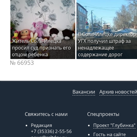
В Соль-Илецке директор
Житель Соль-Илецка
УГХ получил штраф за
просил суд признать его
ненадлежащее
отцом ребенка
содержание дорог
№ 66953
Вакансии
Архив новосте
Свяжитесь с нами
Спецпроекты
Редакция
Проект "Глубинка"
+7 (35336) 2-55-56
Гость на сайте