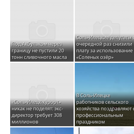
Соль-Илецкие депутаты 
Под Акбулаком через
очередной раз снизили
границу не пустили 20
плату за использование
тонн сливочного масла
«Соленых озёр»
В Соль-Илецке
«Соль-Илецк-курорт»
работников сельского
никак не поделят: экс-
хозяйства поздравляют 
директор требует 308
профессиональным
миллионов
праздником