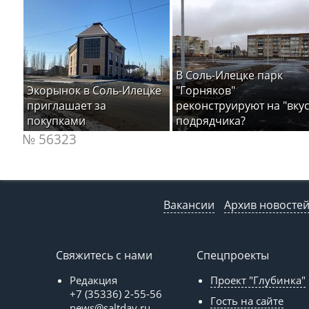
В Соль-Илецке парк
Экорынок в Соль-Илецке
"Горняков"
приглашает за
реконструируют на "вкус
покупками
подрядчика?
№ 56323
Вакансии
Архив новосте
Свяжитесь с нами
Спецпроекты
Редакция
Проект "Глубинка"
+7 (35336) 2-55-56
Гость на сайте
news@saltday.ru