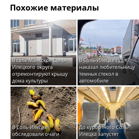
Похожие материалы
В селе Маякское Соль-
В Соль-Илецке суд
Илецкого округа
наказал любительницу
отремонтируют крышу
темных стекол в
дома культуры
автомобиле
В Соль-Илецке
До курортного Соль-
обследовали очаги
Илецка запустят