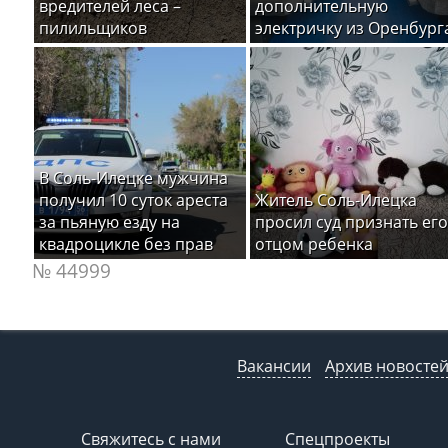
вредителей леса –
дополнительную
пилильщиков
электричку из Оренбург
В Соль-Илецке мужчина
получил 10 суток ареста
Житель Соль-Илецка
за пьяную езду на
просил суд признать его
квадроцикле без прав
отцом ребенка
№ 44999
Вакансии
Архив новосте
Свяжитесь с нами
Спецпроекты