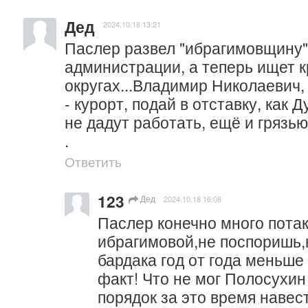
Дед
2024.10.18 13:21
Паслер развел "ибрагимовщину" 
администрации, а теперь ищет к
округах...Владимир Николаевич, 
- курорт, подай в отставку, как Д
не дадут работать, ещё и грязью
.
Ответить
123
Дед
2024.10.18 16:08
Паслер конечно много потака
ибрагимовой,не поспоришь,но
бардака год от года меньше 
факт! Что не мог Полосухин
порядок за это время навест