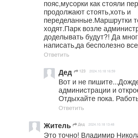
пояс,мусорки как стояли пе
продолжают стоять,хоть и 
переделанные.Маршрутки то 
ходят.Парк возле администр
доделывать будут?! Да мног
написать,да бесполезно все
Ответить
Дед
123
2024.10.18 16:59
Вот и не пишите...Дожде
администрации и открое
Отдыхайте пока. Работ
Ответить
Житель
Дед
2024.10.18 13:48
Это точно! Владимир Никол