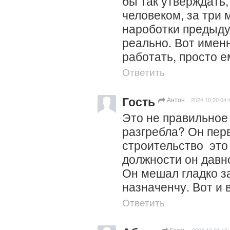
бы так утверждать,
человеком, за три 
нароботки предыду
реально. Вот именн
работать, просто е
Ответить
Гость
Антон
2024.10.20 04:
Это не правильное 
разгребла? Он перв
строительство  это 
должности он давно
Он мешал гладко з
назначенчу. Вот и 
Ответить
Гость