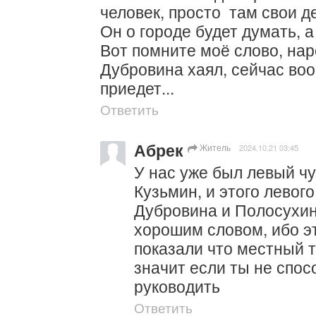
человек, просто  там свои дел
Он о городе будет думать, а
Вот помните моё слово, нар
Дубровина хаял, сейчас воо
приедет...
Ответить
Абрек
Житель
2024.10.21 03:45
У нас уже был левый чу
Кузьмин, и этого левого
Дубровина и Полосухин
хорошим словом, ибо эт
показали что местный ты
значит если ты не спос
руководить
Ответить