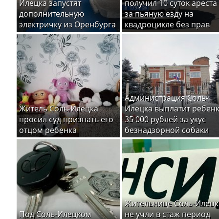
Илецка запустят
получил 10 суток ареста
дополнительную
за пьяную езду на
электричку из Оренбурга
квадроцикле без прав
Администрация Соль-
Житель Соль-Илецка
Илецка выплатит ребен
просил суд признать его
35 000 рублей за укус
отцом ребенка
безнадзорной собаки
Жительнице Соль-Илецк
Под Соль-Илецком
не учли в стаж период