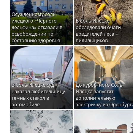
Осужденному соль-
илецкого «Черного
В Соль-Илецке
дельфина» отказали в
обследовали очаги
освобождении по
вредителей леса –
состоянию здоровья
пилильщиков
В Соль-Илецке суд
До курортного Соль-
наказал любительницу
Илецка запустят
темных стекол в
дополнительную
автомобиле
электричку из Оренбург