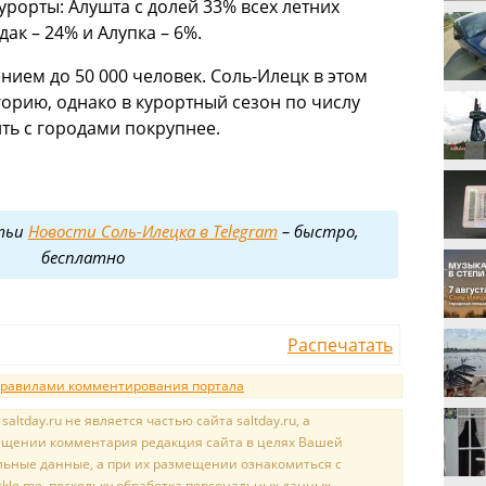
урорты: Алушта с долей 33% всех летних
ак – 24% и Алупка – 6%.
нием до 50 000 человек. Соль-Илецк в этом
горию, однако в курортный сезон по числу
ть с городами покрупнее.
тьи
Новости Соль-Илецка в Telegram
– быстро,
бесплатно
Распечатать
равилами комментирования портала
tday.ru не является частью сайта saltday.ru, а
мещении комментария редакция сайта в целях Вашей
льные данные, а при их размещении ознакомиться с
kle.me, поскольку обработка персональных данных