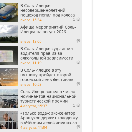
В Соль-Илецке
несовершеннолетний
пешеход попал под колеса
автомобиля
вчера, 15:34
1
Афиша мероприятий Соль-
Илецка на август 2026
вчера, 13:05
В Соль-Илецке суд лишил
водителя прав из-за
алкогольной зависимости
вчера, 11:19
В Соль-Илецке в эту
пятницу пройдет второй
городской день фестиваля
«Музыка в степи»
вчера, 10:53
Соль-Илецк вошел в число
номинантов национальной
туристической премии
Russian Traveler Awards
4 августа, 15:37
1
«Только вода»: экс‑сенатор
Арашуков держит голодовку
в «Чёрном дельфине» из‑за
духоты на рабочем месте
4 августа, 11:04