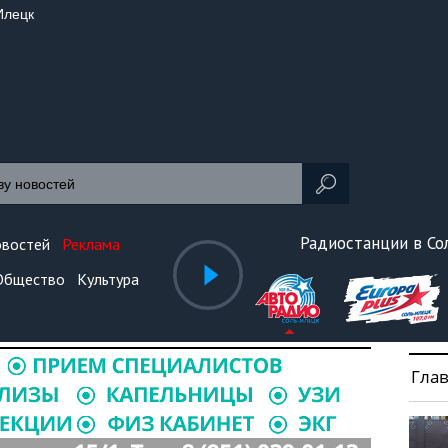
Илецк
Радиостанции в С
овостей
Реклама
Общество
Культура
Гла