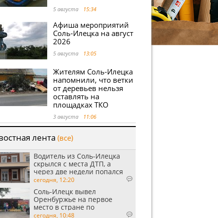
5 августа
15:34
Афиша мероприятий
Соль-Илецка на август
2026
5 августа
13:05
Жителям Соль-Илецка
напомнили, что ветки
от деревьев нельзя
оставлять на
площадках ТКО
3 августа
11:06
востная лента
(все)
Водитель из Соль-Илецка
скрылся с места ДТП, а
через две недели попался
пьяным
сегодня, 12:20
Соль-Илецк вывел
Оренбуржье на первое
место в стране по
выращиванию арбузов
сегодня, 10:48