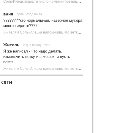
Соль-Илецк вошел в число номинантов национальной туристической премии Russian Traveler Awards | Новости Соль-Илецка
ваня
день назад 06:14
????????кто нормальный, наверное мусора
много кидаете????
Жителям Соль-Илецка напомнили, что ветки от деревьев нельзя оставлять на площадках ТКО | Новости Соль-Илецка
Житель
2 дня назад 07:29
Я же написал - что надо делать,
измельчить ветку и в мешок, и пусть
возят...
Жителям Соль-Илецка напомнили, что ветки от деревьев нельзя оставлять на площадках ТКО | Новости Соль-Илецка
 сети