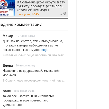
В Соль-Илецком округе в эту
субботу пройдет фестиваль
казачьей культуры
3 августа, 12:45
1
ледние комментарии
Макар
12 часов назад
Дык, как наберётся, так и выкидываю, а,
что ваши камеры наблюдения вам не
показывают - как я мусор
ещё
Жителям Соль-Илецка напомнили, что ветки от деревьев нельзя оставлять на площадках ТКО | Новости Соль-Илецка
Елена
20 часов назад
Назарчик , выздоравливай, мы за тебя
молимся
В Соль-Илецке несовершеннолетний пешеход попал под колеса автомобиля | Новости Соль-Илецка
ваня
день назад 06:16
такой весь загаженный и гавнявый
городишко, и еще премию, это
удивительно!