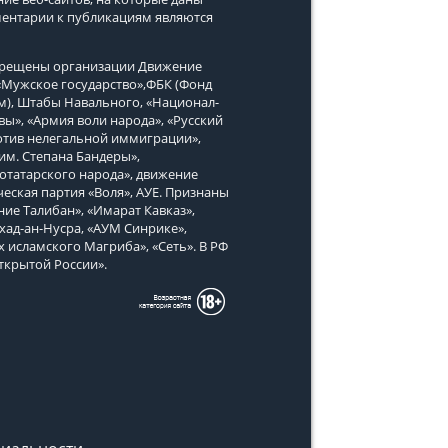
ментарии к публикациям являются
апрещены организации Движение
, «Мужское государство»,ФБК (Фонд
м), Штабы Навального, «Национал-
вы», «Армия воли народа», «Русский
тив нелегальной иммиграции»,
им. Степана Бандеры»,
татарского народа», движение
еская партия «Воля», АУЕ. Признаны
ие Талибан», «Имарат Кавказ»,
хад-ан-Нусра, «АУМ Синрике»,
х исламского Магриба», «Сеть». В РФ
ткрытой России».