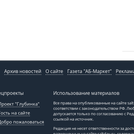
Архив новостей
О сайте
Газета "АБ-Маркет"
Реклама
ецпроекты
Использование материалов
Все права на опубликованные на сайте
sal
Проект "Глубинка"
соответствии с законодательством РФ. Л
Гость на сайте
допускается только по согласованию с Ре
ссылкой на источник.
Добро пожаловаться
Редакция не несет ответственности за до
размещенных на сайте
saltday.ru
, содержа