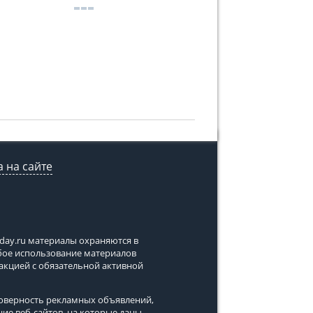
 на сайте
tday.ru
материалы охраняются в
юбое использование материалов
дакцией с обязательной активной
стоверность рекламных объявлений,
ние веб-сайтов, на которые даны