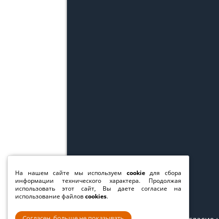
На нашем сайте мы используем
cookie
для сбора
информации технического характера. Продолжая
использовать этот сайт, Вы даете согласие на
использование файлов
cookies
.
Согласен, больше не показывать