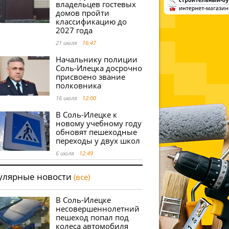
владельцев гостевых
домов пройти
классификацию до
2027 года
21 июля
16:47
Начальнику полиции
Соль-Илецка досрочно
присвоено звание
полковника
16 июля
12:00
В Соль-Илецке к
новому учебному году
обновят пешеходные
переходы у двух школ
6 июля
12:49
улярные новости
(все)
В Соль-Илецке
несовершеннолетний
пешеход попал под
колеса автомобиля