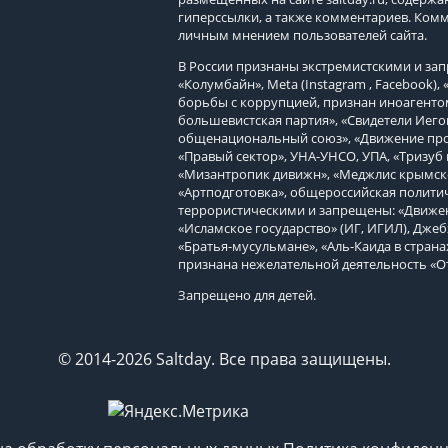
гиперссылки, а также комментариев. Ком
личным мнением пользователей сайта.
В России признаны экстремистскими и з
«Колумбайн», Meta (Instagram , Facebook)
борьбы с коррупцией, признан иноагенто
большевистская партия», «Свидетели Иего
общенациональный союз», «Движение про
«Правый сектор», УНА-УНСО, УПА, «Тризуб 
«Мизантропик дивижн», «Меджлис крымско
«Артподготовка», общероссийская политич
террористическими и запрещены: «Движен
«Исламское государство» (ИГ, ИГИЛ), Джеб
«Братья-мусульмане», «Аль-Каида в страна
признана нежелательной деятельность «О
Запрещено для детей.
© 2014-2026 Saltday. Все права защищены.