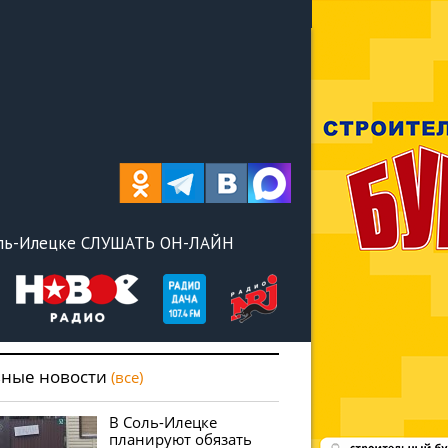
оль-Илецке СЛУШАТЬ ОН-ЛАЙН
вные новости
(все)
В Соль-Илецке
планируют обязать