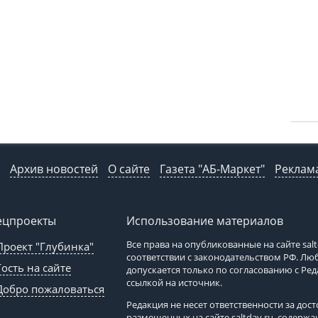
Архив новостей
О сайте
Газета "АБ-Маркет"
Реклама
ецпроекты
Использование материалов
Все права на опубликованные на сайте
sal
Проект "Глубинка"
соответствии с законодательством РФ. Л
Гость на сайте
допускается только по согласованию с Ре
ссылкой на источник.
Добро пожаловаться
Редакция не несет ответственности за до
размещенных на сайте
saltday.ru
, содержа