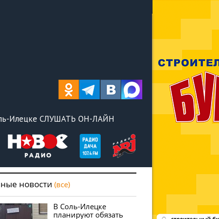
оль-Илецке СЛУШАТЬ ОН-ЛАЙН
вные новости
(все)
В Соль-Илецке
планируют обязать