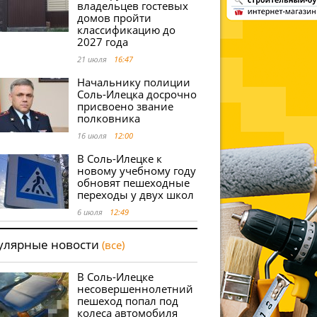
владельцев гостевых
домов пройти
классификацию до
2027 года
21 июля
16:47
Начальнику полиции
Соль-Илецка досрочно
присвоено звание
полковника
16 июля
12:00
В Соль-Илецке к
новому учебному году
обновят пешеходные
переходы у двух школ
6 июля
12:49
улярные новости
(все)
В Соль-Илецке
несовершеннолетний
пешеход попал под
колеса автомобиля