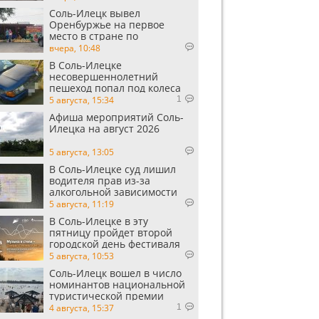
Соль-Илецк вывел
Оренбуржье на первое
место в стране по
выращиванию арбузов
вчера, 10:48
В Соль-Илецке
несовершеннолетний
пешеход попал под колеса
автомобиля
5 августа, 15:34
1
Афиша мероприятий Соль-
Илецка на август 2026
5 августа, 13:05
В Соль-Илецке суд лишил
водителя прав из-за
алкогольной зависимости
5 августа, 11:19
В Соль-Илецке в эту
пятницу пройдет второй
городской день фестиваля
«Музыка в степи»
5 августа, 10:53
Соль-Илецк вошел в число
номинантов национальной
туристической премии
Russian Traveler Awards
4 августа, 15:37
1