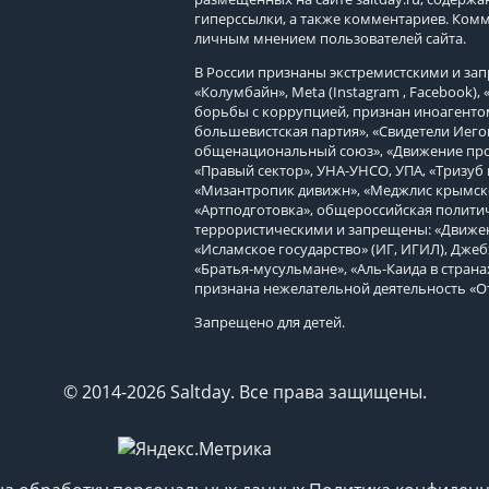
гиперссылки, а также комментариев. Ком
личным мнением пользователей сайта.
В России признаны экстремистскими и з
«Колумбайн», Meta (Instagram , Facebook)
борьбы с коррупцией, признан иноагенто
большевистская партия», «Свидетели Иего
общенациональный союз», «Движение про
«Правый сектор», УНА-УНСО, УПА, «Тризуб 
«Мизантропик дивижн», «Меджлис крымско
«Артподготовка», общероссийская политич
террористическими и запрещены: «Движен
«Исламское государство» (ИГ, ИГИЛ), Джеб
«Братья-мусульмане», «Аль-Каида в страна
признана нежелательной деятельность «О
Запрещено для детей.
© 2014-2026 Saltday. Все права защищены.