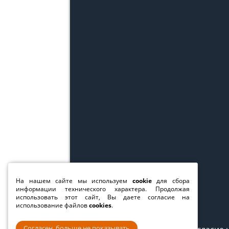
На нашем сайте мы используем
cookie
для сбора
информации технического характера. Продолжая
использовать этот сайт, Вы даете согласие на
использование файлов
cookies
.
Согласен, больше не показывать