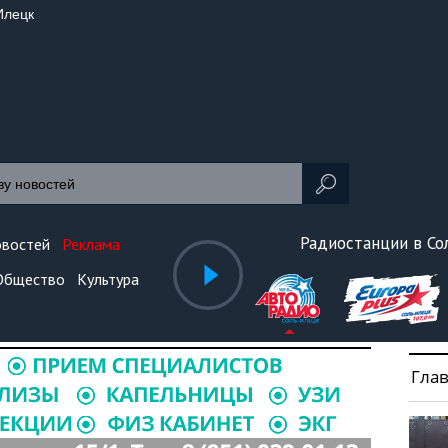
Илецк
Радиостанции в С
овостей
Реклама
Общество
Культура
Гла