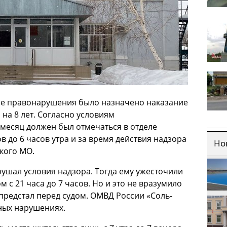
е правонарушения было назначено наказание
а
на 8 лет
. Согласно условиям
 месяц
должен был отмечаться в отделе
в до 6 часов утра и за время
действия надзора
Но
кого
МО.
ушал условия надзора. Тогда ему ужесточили
м с 21 часа до
7 часов.
Но и это не вразумило
 предстал перед судом. ОМВД России «
Соль-
ных нарушениях.