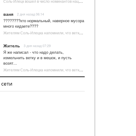
Соль-Илецк вошел в число номинантов национальной туристической премии Russian Traveler Awards | Новости Соль-Илецка
ваня
2 дня назад 06:14
????????кто нормальный, наверное мусора
много кидаете????
Жителям Соль-Илецка напомнили, что ветки от деревьев нельзя оставлять на площадках ТКО | Новости Соль-Илецка
Житель
3 дня назад 07:29
Я же написал - что надо делать,
измельчить ветку и в мешок, и пусть
возят...
Жителям Соль-Илецка напомнили, что ветки от деревьев нельзя оставлять на площадках ТКО | Новости Соль-Илецка
 сети