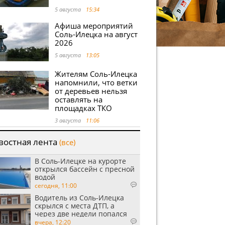
5 августа
15:34
Афиша мероприятий
Соль-Илецка на август
2026
5 августа
13:05
Жителям Соль-Илецка
напомнили, что ветки
от деревьев нельзя
оставлять на
площадках ТКО
3 августа
11:06
востная лента
(все)
В Соль-Илецке на курорте
открылся бассейн с пресной
водой
сегодня, 11:00
Водитель из Соль-Илецка
скрылся с места ДТП, а
через две недели попался
пьяным
вчера, 12:20