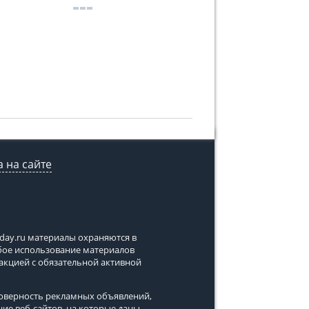
 на сайте
tday.ru
материалы охраняются в
юбое использование материалов
дакцией с обязательной активной
стоверность рекламных объявлений,
ние веб-сайтов, на которые даны