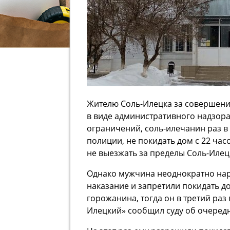
Жителю Соль-Илецка
за совершени
в виде
административного
надзор
ограничений,
соль-илечанин
раз в
полиции, не покидать дом с 22 часо
не выезжать за пределы Сол
ь-
Илец
Однако мужчина неоднократно нар
наказание и запретили покидать до
горожанина, тогда он в третий раз
Илецкий
»
сообщил суду об очеред