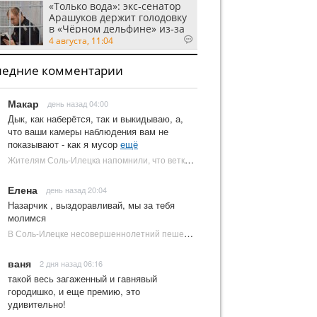
«Только вода»: экс‑сенатор
Арашуков держит голодовку
в «Чёрном дельфине» из‑за
духоты на рабочем месте
4 августа, 11:04
ледние комментарии
Макар
день назад 04:00
Дык, как наберётся, так и выкидываю, а,
что ваши камеры наблюдения вам не
показывают - как я мусор
ещё
Жителям Соль-Илецка напомнили, что ветки от деревьев нельзя оставлять на площадках ТКО | Новости Соль-Илецка
Елена
день назад 20:04
Назарчик , выздоравливай, мы за тебя
молимся
В Соль-Илецке несовершеннолетний пешеход попал под колеса автомобиля | Новости Соль-Илецка
ваня
2 дня назад 06:16
такой весь загаженный и гавнявый
городишко, и еще премию, это
удивительно!