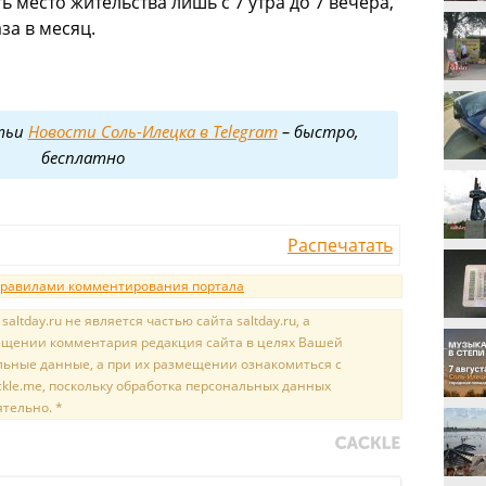
ь место жительства лишь с 7 утра до 7 вече
ра,
за в месяц.
тьи
Новости Соль-Илецка в Telegram
– быстро,
бесплатно
Распечатать
равилами комментирования портала
tday.ru не является частью сайта saltday.ru, а
мещении комментария редакция сайта в целях Вашей
льные данные, а при их размещении ознакомиться с
kle.me, поскольку обработка персональных данных
ятельно. *