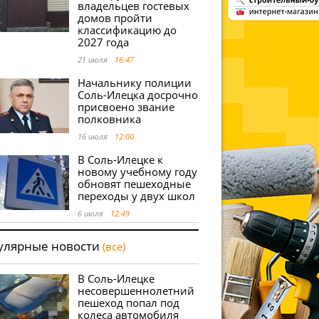
владельцев гостевых
домов пройти
классификацию до
2027 года
21 июля
16:47
Начальнику полиции
Соль-Илецка досрочно
присвоено звание
полковника
16 июля
12:00
В Соль-Илецке к
новому учебному году
обновят пешеходные
переходы у двух школ
6 июля
12:49
улярные новости
(все)
В Соль-Илецке
несовершеннолетний
пешеход попал под
колеса автомобиля