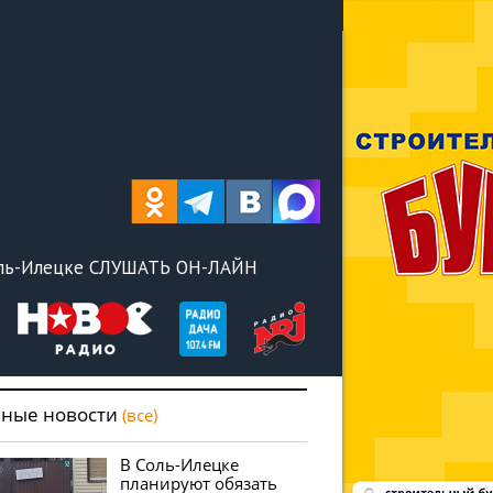
оль-Илецке СЛУШАТЬ ОН-ЛАЙН
вные новости
(все)
В Соль-Илецке
планируют обязать