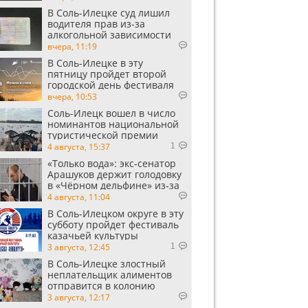
В Соль-Илецке суд лишил
водителя прав из-за
алкогольной зависимости
вчера, 11:19
В Соль-Илецке в эту
пятницу пройдет второй
городской день фестиваля
«Музыка в степи»
вчера, 10:53
Соль-Илецк вошел в число
номинантов национальной
туристической премии
Russian Traveler Awards
4 августа, 15:37
1
«Только вода»: экс‑сенатор
Арашуков держит голодовку
в «Чёрном дельфине» из‑за
духоты на рабочем месте
4 августа, 11:04
В Соль-Илецком округе в эту
субботу пройдет фестиваль
казачьей культуры
3 августа, 12:45
1
В Соль-Илецке злостный
неплательщик алиментов
отправится в колонию
строгого режима
3 августа, 12:17