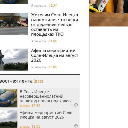
5 августа
15:34
Жителям Соль-Илецка
напомнили, что ветки
от деревьев нельзя
оставлять на
площадках ТКО
3 августа
11:06
Афиша мероприятий
Соль-Илецка на август
2026
5 августа
13:05
востная лента
(все)
В Соль-Илецке
несовершеннолетний
пешеход попал под колеса
автомобиля
вчера, 15:34
1
Афиша мероприятий Соль-
Илецка на август 2026
вчера, 13:05