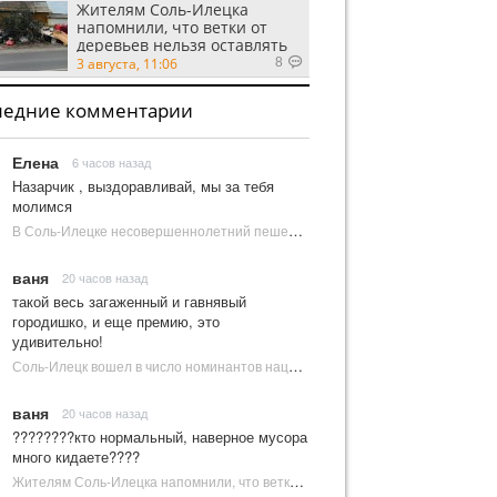
Жителям Соль-Илецка
напомнили, что ветки от
деревьев нельзя оставлять
на площадках ТКО
3 августа, 11:06
8
ледние комментарии
Елена
6 часов назад
Назарчик , выздоравливай, мы за тебя
молимся
В Соль-Илецке несовершеннолетний пешеход попал под колеса автомобиля | Новости Соль-Илецка
ваня
20 часов назад
такой весь загаженный и гавнявый
городишко, и еще премию, это
удивительно!
Соль-Илецк вошел в число номинантов национальной туристической премии Russian Traveler Awards | Новости Соль-Илецка
ваня
20 часов назад
????????кто нормальный, наверное мусора
много кидаете????
Жителям Соль-Илецка напомнили, что ветки от деревьев нельзя оставлять на площадках ТКО | Новости Соль-Илецка