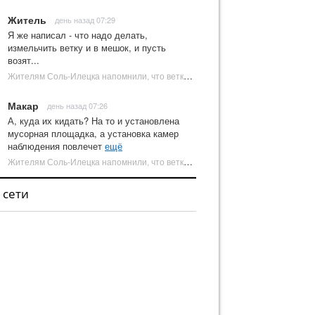
Житель
день назад 07:29
Я же написал - что надо делать,
измельчить ветку и в мешок, и пусть
возят...
Жителям Соль-Илецка напомнили, что ветки от деревьев нельзя оставлять на площадках ТКО | Новости Соль-Илецка
Макар
день назад 07:26
А, куда их кидать? На то и установлена
мусорная площадка, а установка камер
наблюдения повлечет
ещё
Жителям Соль-Илецка напомнили, что ветки от деревьев нельзя оставлять на площадках ТКО | Новости Соль-Илецка
 сети