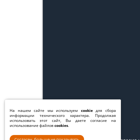
На нашем сайте мы используем
cookie
для сбора
информации технического характера. Продолжая
использовать этот сайт, Вы даете согласие на
использование файлов
cookies
.
Согласен, больше не показывать