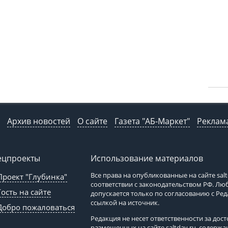
Архив новостей
О сайте
Газета "АБ-Маркет"
Реклама
ецпроекты
Использование материалов
Все права на опубликованные на сайте
sal
Проект "Глубинка"
соответствии с законодательством РФ. Л
Гость на сайте
допускается только по согласованию с Ре
ссылкой на источник.
Добро пожаловаться
Редакция не несет ответственности за до
размещенных на сайте
saltday.ru
, содержа