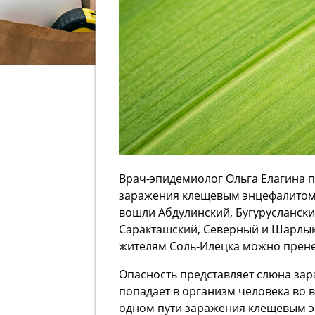
Врач-эпидемиолог Ольга Елагина п
заражения клещевым энцефалитом.
вошли Абдулинский, Бугуруслански
Саракташский, Северный и Шарлыкс
жителям Соль‑Илецка можно прене
Опасность представляет слюна за
попадает в организм человека во 
одном пути заражения клещевым э