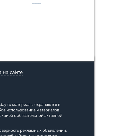
 на сайте
tday.ru
материалы охраняются в
юбое использование материалов
дакцией с обязательной активной
стоверность рекламных объявлений,
ние веб-сайтов, на которые даны