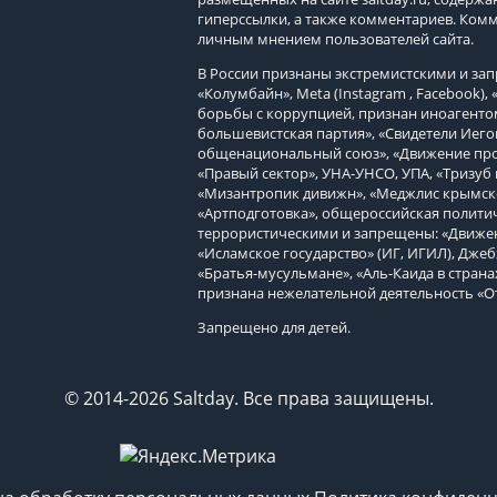
гиперссылки, а также комментариев. Ком
личным мнением пользователей сайта.
В России признаны экстремистскими и з
«Колумбайн», Meta (Instagram , Facebook)
борьбы с коррупцией, признан иноагенто
большевистская партия», «Свидетели Иего
общенациональный союз», «Движение про
«Правый сектор», УНА-УНСО, УПА, «Тризуб 
«Мизантропик дивижн», «Меджлис крымско
«Артподготовка», общероссийская политич
террористическими и запрещены: «Движен
«Исламское государство» (ИГ, ИГИЛ), Джеб
«Братья-мусульмане», «Аль-Каида в страна
признана нежелательной деятельность «О
Запрещено для детей.
© 2014-2026 Saltday. Все права защищены.