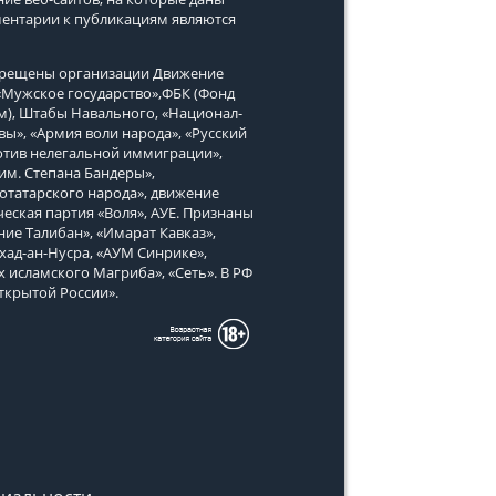
ментарии к публикациям являются
апрещены организации Движение
, «Мужское государство»,ФБК (Фонд
м), Штабы Навального, «Национал-
вы», «Армия воли народа», «Русский
тив нелегальной иммиграции»,
им. Степана Бандеры»,
татарского народа», движение
еская партия «Воля», АУЕ. Признаны
ие Талибан», «Имарат Кавказ»,
хад-ан-Нусра, «АУМ Синрике»,
х исламского Магриба», «Сеть». В РФ
ткрытой России».