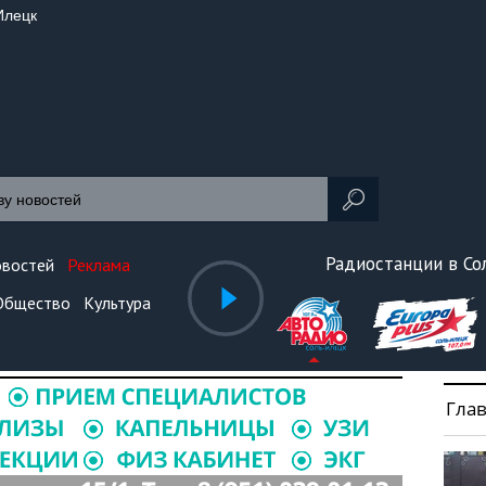
Илецк
Радиостанции в С
овостей
Реклама
Общество
Культура
Гла