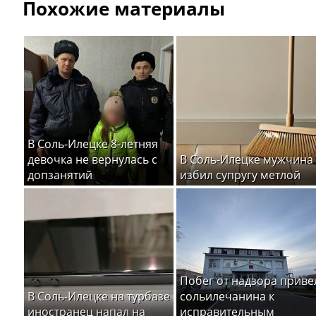
Похожие материалы
В Соль-Илецке 8-летняя
девочка не вернулась с
В Соль-Илецке мужчина
допзанятий
избил супругу метлой
Побег от надзора приве
В Соль-Илецке на турбазе
сольилечанина к
иностранец напал на
исправительным