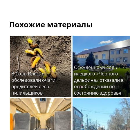
Похожие материалы
Осужденному соль-
В Соль-Илецке
илецкого «Черного
обследовали очаги
дельфина» отказали в
вредителей леса –
освобождении по
пилильщиков
состоянию здоровья