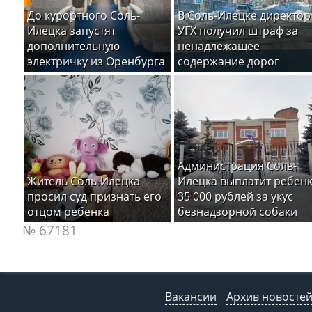
До курортного Соль-
В Соль-Илецке директор
Илецка запустят
УГХ получил штраф за
дополнительную
ненадлежащее
электричку из Оренбурга
содержание дорог
Администрация Соль-
Житель Соль-Илецка
Илецка выплатит ребен
просил суд признать его
35 000 рублей за укус
отцом ребенка
безнадзорной собаки
№ 67181
Вакансии
Архив новосте