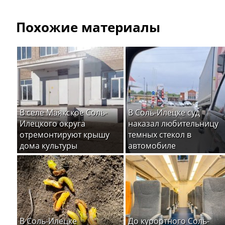
Похожие материалы
В селе Маякское Соль-
В Соль-Илецке суд
Илецкого округа
наказал любительницу
отремонтируют крышу
темных стекол в
дома культуры
автомобиле
В Соль-Илецке
До курортного Соль-