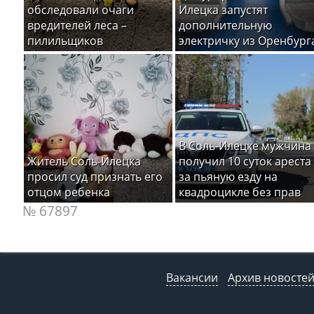
обследовали очаги
Илецка запустят
вредителей леса –
дополнительную
пилильщиков
электричку из Оренбург
В Соль-Илецке мужчина
Житель Соль-Илецка
получил 10 суток ареста
просил суд признать его
за пьяную езду на
отцом ребенка
квадроцикле без прав
№ 67897
Вакансии
Архив новосте