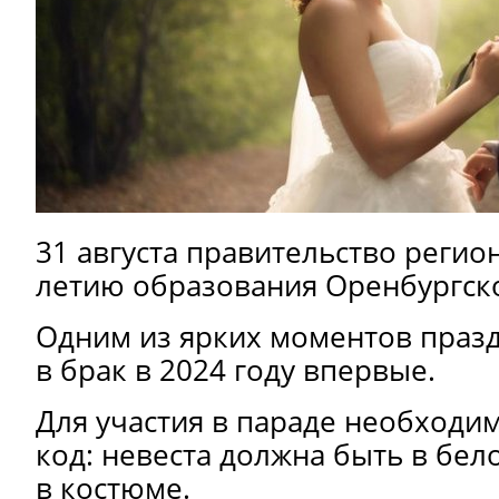
31
августа
правительство
регио
летию
образования
Оренбургск
Одним
из
ярких
моментов
праз
в брак
в
2024
году
впервые.
Для
участия
в
параде
необходи
код:
невеста
должна
быть
в
бел
в
костюме.