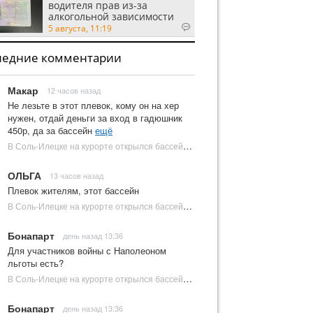
водителя прав из-за
алкогольной зависимости
5 августа, 11:19
ледние комментарии
Макар
12 часов назад
Не лезьте в этот плевок, кому он на хер
нужен, отдай деньги за вход в гадюшник
450р, да за бассейн
ещё
В Соль-Илецке на курорте открылся бассейн с пресной водой | Новости Соль-Илецка
ОЛЬГА
13 часов назад
Плевок жителям, этот бассейн
В Соль-Илецке на курорте открылся бассейн с пресной водой | Новости Соль-Илецка
Бонапарт
день назад 13:36
Для участников войны с Наполеоном
льготы есть?
В Соль-Илецке на курорте открылся бассейн с пресной водой | Новости Соль-Илецка
Бонапарт
день назад 13:36