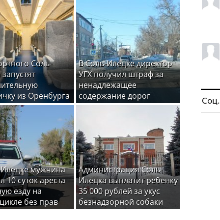
ортного Соль-
В Соль-Илецке директор
 запустят
УГХ получил штраф за
нительную
ненадлежащее
ичку из Оренбурга
содержание дорог
Соц.
-Илецке мужчина
Администрация Соль-
л 10 суток ареста
Илецка выплатит ребенку
ную езду на
35 000 рублей за укус
цикле без прав
безнадзорной собаки