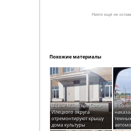
Никто ещё не остав
Похожие материалы
В селе Маякское Соль-
В Соль
Илецкого округа
наказа
отремонтируют крышу
темных
дома культуры
автом