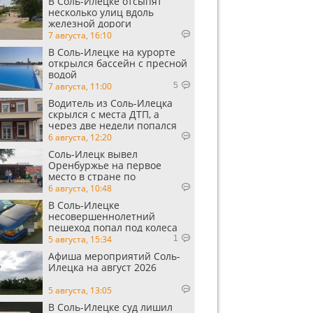
В Соль-Илецке отсыпят
несколько улиц вдоль
железной дороги
7 августа, 16:10
В Соль-Илецке на курорте
открылся бассейн с пресной
водой
7 августа, 11:00
5
Водитель из Соль-Илецка
скрылся с места ДТП, а
через две недели попался
пьяным
6 августа, 12:20
Соль-Илецк вывел
Оренбуржье на первое
место в стране по
выращиванию арбузов
6 августа, 10:48
В Соль-Илецке
несовершеннолетний
пешеход попал под колеса
автомобиля
5 августа, 15:34
1
Афиша мероприятий Соль-
Илецка на август 2026
5 августа, 13:05
В Соль-Илецке суд лишил