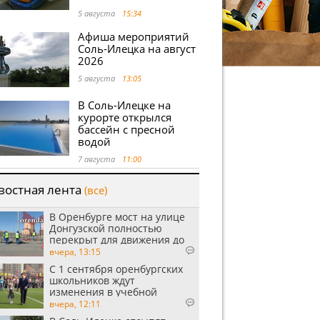
5 августа
15:34
Афиша мероприятий
Соль-Илецка на август
2026
5 августа
13:05
В Соль-Илецке на
курорте открылся
бассейн с пресной
водой
7 августа
11:00
востная лента
(все)
В Оренбурге мост на улице
Донгузской полностью
перекрыт для движения до
утра 10 августа
вчера, 13:15
С 1 сентября оренбургских
школьников ждут
изменения в учебной
программе
вчера, 12:11