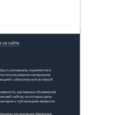
 на сайте
tday.ru
материалы охраняются в
юбое использование материалов
дакцией с обязательной активной
стоверность рекламных объявлений,
ние веб-сайтов, на которые даны
ментарии к публикациям являются
апрещены организации Движение