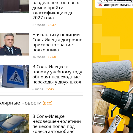
владельцев гостевых
домов пройти
классификацию до
2027 года
21 июля
16:47
Начальнику полиции
Соль-Илецка досрочно
присвоено звание
полковника
16 июля
12:00
В Соль-Илецке к
новому учебному году
обновят пешеходные
переходы у двух школ
6 июля
12:49
улярные новости
(все)
В Соль-Илецке
несовершеннолетний
пешеход попал под
колеса автомобиля