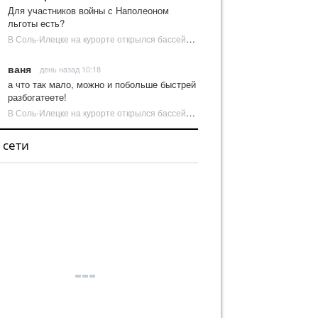
Для участников войны с Наполеоном
льготы есть?
В Соль-Илецке на курорте открылся бассейн с пресной водой | Новости Соль-Илецка
ваня
день назад 10:18
а что так мало, можно и побольше быстрей
разбогатеете!
В Соль-Илецке на курорте открылся бассейн с пресной водой | Новости Соль-Илецка
 сети