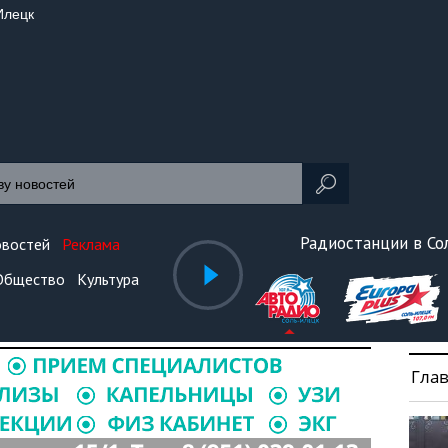
Илецк
Радиостанции в С
овостей
Реклама
Общество
Культура
Гла