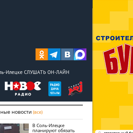
оль-Илецке СЛУШАТЬ ОН-ЛАЙН
вные новости
(все)
В Соль-Илецке
планируют обязать