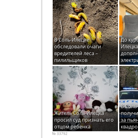
В Соль-Илецке
До кур
обследовали очаги
Илецка
вредителей леса –
допол
пилильщиков
электр
В Соль
Житель Соль-Илецка
получи
просил суд признать его
за пья
отцом ребенка
квадро
№ 33792