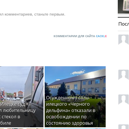
ил комментариев, станьте первым.
Пос
КОММЕНТАРИИ ДЛЯ САЙТА
CACKL
E
Осужденному соль-
-Илецке суд
илецкого «Черного
л любительницу
дельфина» отказали в
 стекол в
освобождении по
обиле
состоянию здоровья