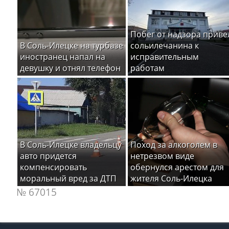
Побег от надзора приве
В Соль-Илецке на турбазе
сольилечанина к
иностранец напал на
исправительным
девушку и отнял телефон
работам
В Соль-Илецке владельцу
Поход за алкоголем в
авто придется
нетрезвом виде
компенсировать
обернулся арестом для
моральный вред за ДТП
жителя Соль-Илецка
№ 67015