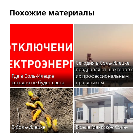
Похожие материалы
Сегодня в Соль-Илецке
поздравляют шахтеров 
Где в Соль-Илецке
их профессиональным
сегодня не будет света
праздником
В Соль-Илецке
В селе Маякское Соль-