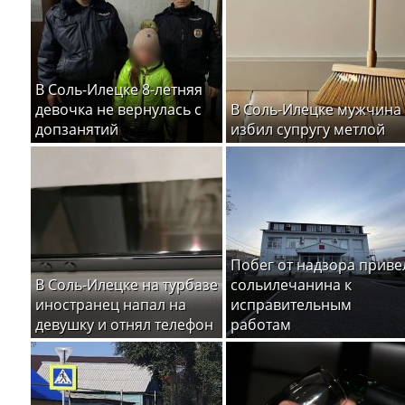
В Соль-Илецке 8-летняя
девочка не вернулась с
В Соль-Илецке мужчина
допзанятий
избил супругу метлой
Побег от надзора приве
В Соль-Илецке на турбазе
сольилечанина к
иностранец напал на
исправительным
девушку и отнял телефон
работам