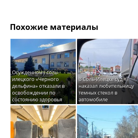
Похожие материалы
Осужденному соль-
илецкого «Черного
В Соль-Илецке суд
дельфина» отказали в
наказал любительницу
освобождении по
темных стекол в
состоянию здоровья
автомобиле