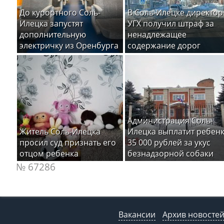
До курортного Соль-
В Соль-Илецке директор
Илецка запустят
УГХ получил штраф за
дополнительную
ненадлежащее
электричку из Оренбурга
содержание дорог
Администрация Соль-
Житель Соль-Илецка
Илецка выплатит ребен
просил суд признать его
35 000 рублей за укус
отцом ребенка
безнадзорной собаки
№ 67286
Вакансии
Архив новосте