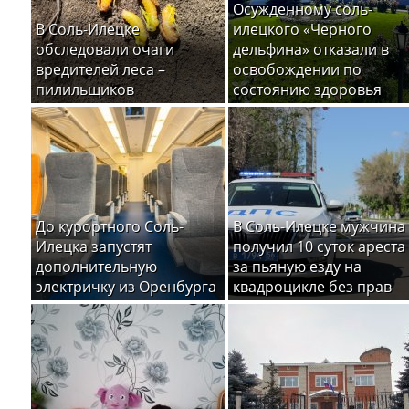
Осужденному соль-
В Соль-Илецке
илецкого «Черного
обследовали очаги
дельфина» отказали в
вредителей леса –
освобождении по
пилильщиков
состоянию здоровья
До курортного Соль-
В Соль-Илецке мужчина
Илецка запустят
получил 10 суток ареста
дополнительную
за пьяную езду на
электричку из Оренбурга
квадроцикле без прав