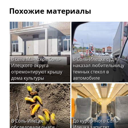
Похожие материалы
В селе Маякское Соль-
В Соль-Илецке суд
Илецкого округа
наказал любительницу
отремонтируют крышу
темных стекол в
дома культуры
автомобиле
В Соль-Илецке
До курортного Соль-
обследовали очаги
Илецка запустят