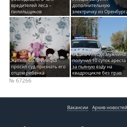
вредителей леса –
дополнительную
пилильщиков
электричку из Оренбург
В Соль-Илецке мужчина
Житель Соль-Илецка
получил 10 суток ареста
просил суд признать его
за пьяную езду на
отцом ребенка
квадроцикле без прав
№ 67266
Вакансии
Архив новосте