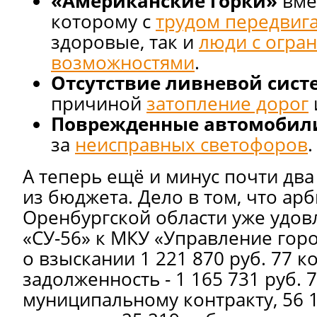
«Американские горки»
вмес
которому с
трудом передвиг
здоровые, так и
люди с огра
возможностями
.
Отсутствие ливневой сис
причиной
затопление дорог
Поврежденные автомобил
за
неисправных светофоров
.
А теперь ещё и минус почти дв
из бюджета. Дело в том, что ар
Оренбургской области уже удов
«СУ-56» к МКУ «Управление горо
о взыскании 1 221 870 руб. 77 ко
задолженность - 1 165 731 руб. 7
муниципальному контракту, 56 13