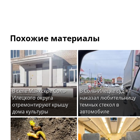
Похожие материалы
В селе Маякское Соль-
В Соль-Илецке суд
Илецкого округа
наказал любительницу
отремонтируют крышу
темных стекол в
дома культуры
автомобиле