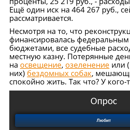
проценты, 25 219 руб., - расход
Ещё один иск на 464 267 руб., с
рассматривается.
Несмотря на то, что реконструк
финансировалась федеральным
бюджетами, все судебные расхо
местную казну. Потерянные ден
на
освещение
,
озеленение
или (
них)
бездомных собак
, мешающ
спокойно жить. Так что? У кого-
Опрос
Любит