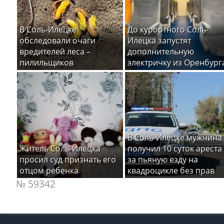
В Соль-Илецке
До курортного Соль-
обследовали очаги
Илецка запустят
вредителей леса –
дополнительную
пилильщиков
электричку из Оренбург
В Соль-Илецке мужчина
Житель Соль-Илецка
получил 10 суток ареста
просил суд признать его
за пьяную езду на
отцом ребенка
квадроцикле без прав
№ 59342