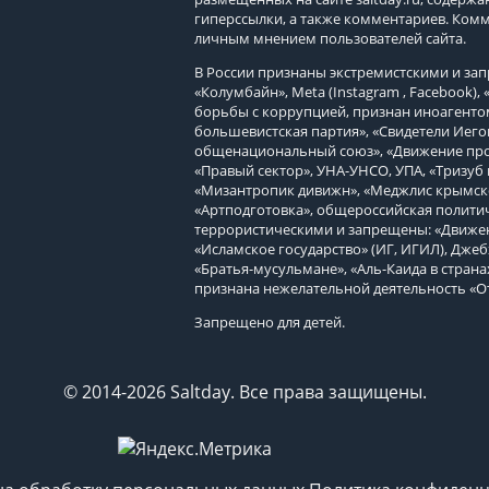
гиперссылки, а также комментариев. Ком
личным мнением пользователей сайта.
В России признаны экстремистскими и з
«Колумбайн», Meta (Instagram , Facebook)
борьбы с коррупцией, признан иноагенто
большевистская партия», «Свидетели Иего
общенациональный союз», «Движение про
«Правый сектор», УНА-УНСО, УПА, «Тризуб 
«Мизантропик дивижн», «Меджлис крымско
«Артподготовка», общероссийская политич
террористическими и запрещены: «Движен
«Исламское государство» (ИГ, ИГИЛ), Джеб
«Братья-мусульмане», «Аль-Каида в страна
признана нежелательной деятельность «О
Запрещено для детей.
© 2014-2026 Saltday. Все права защищены.