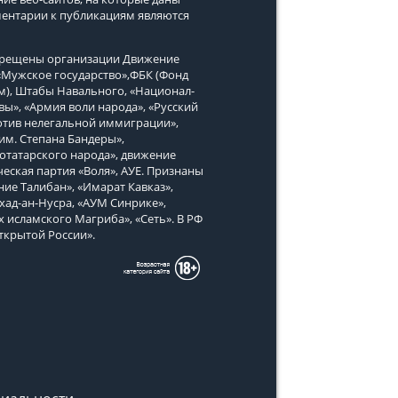
ментарии к публикациям являются
апрещены организации Движение
, «Мужское государство»,ФБК (Фонд
м), Штабы Навального, «Национал-
вы», «Армия воли народа», «Русский
тив нелегальной иммиграции»,
им. Степана Бандеры»,
татарского народа», движение
еская партия «Воля», АУЕ. Признаны
ие Талибан», «Имарат Кавказ»,
хад-ан-Нусра, «АУМ Синрике»,
х исламского Магриба», «Сеть». В РФ
ткрытой России».