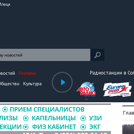
Илецк
Радиостанции в С
овостей
Реклама
Общество
Культура
Гла