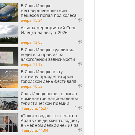
В Соль-Илецке
несовершеннолетний
пешеход попал под колеса
автомобиля
вчера, 15:34
1
Афиша мероприятий Соль-
Илецка на август 2026
вчера, 13:05
В Соль-Илецке суд лишил
водителя прав из-за
алкогольной зависимости
вчера, 11:19
В Соль-Илецке в эту
пятницу пройдет второй
городской день фестиваля
«Музыка в степи»
вчера, 10:53
Соль-Илецк вошел в число
номинантов национальной
туристической премии
Russian Traveler Awards
4 августа, 15:37
1
«Только вода»: экс‑сенатор
Арашуков держит голодовку
в «Чёрном дельфине» из‑за
духоты на рабочем месте
4 августа, 11:04