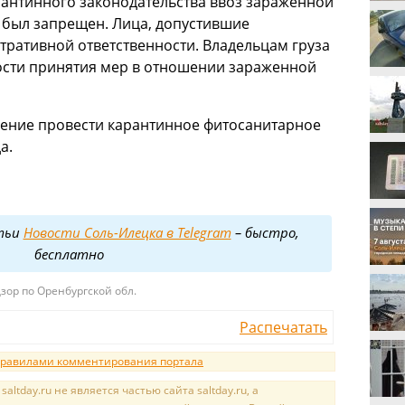
рантинного законодательства ввоз зараженной
 был запрещен. Лица, допустившие
ративной ответственности. Владельцам груза
сти принятия мер в отношении зараженной
шение провести карантинное фитосанитарное
а.
тьи
Новости Соль-Илецка в Telegram
– быстро,
бесплатно
зор по Оренбургской обл.
Распечатать
равилами комментирования портала
tday.ru не является частью сайта saltday.ru, а