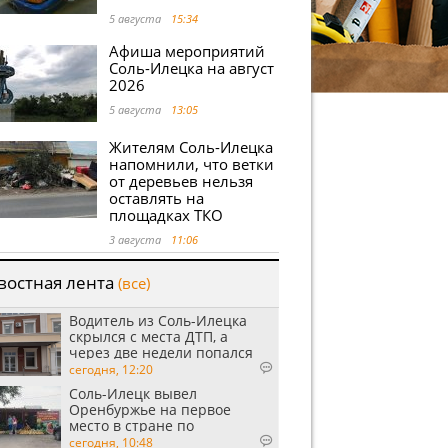
5 августа
15:34
Афиша мероприятий
Соль-Илецка на август
2026
5 августа
13:05
Жителям Соль-Илецка
напомнили, что ветки
от деревьев нельзя
оставлять на
площадках ТКО
3 августа
11:06
востная лента
(все)
Водитель из Соль-Илецка
скрылся с места ДТП, а
через две недели попался
пьяным
сегодня, 12:20
Соль-Илецк вывел
Оренбуржье на первое
место в стране по
выращиванию арбузов
сегодня, 10:48