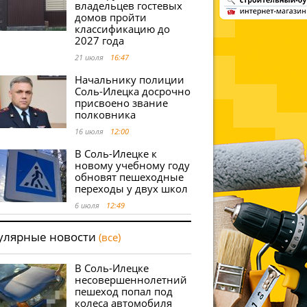
владельцев гостевых
домов пройти
классификацию до
2027 года
21 июля
16:47
Начальнику полиции
Соль-Илецка досрочно
присвоено звание
полковника
16 июля
12:00
В Соль-Илецке к
новому учебному году
обновят пешеходные
переходы у двух школ
6 июля
12:49
улярные новости
(все)
В Соль-Илецке
несовершеннолетний
пешеход попал под
колеса автомобиля