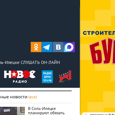
оль-Илецке СЛУШАТЬ ОН-ЛАЙН
вные новости
(все)
В Соль-Илецке
планируют обязать