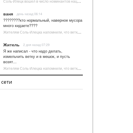
Соль-Илецк вошел в число номинантов национальной туристической премии Russian Traveler Awards | Новости Соль-Илецка
ваня
день назад 06:14
????????кто нормальный, наверное мусора
много кидаете????
Жителям Соль-Илецка напомнили, что ветки от деревьев нельзя оставлять на площадках ТКО | Новости Соль-Илецка
Житель
2 дня назад 07:29
Я же написал - что надо делать,
измельчить ветку и в мешок, и пусть
возят...
Жителям Соль-Илецка напомнили, что ветки от деревьев нельзя оставлять на площадках ТКО | Новости Соль-Илецка
 сети