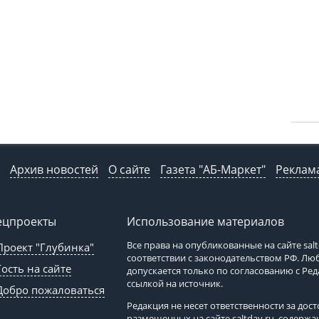
Архив новостей
О сайте
Газета "АБ-Маркет"
Реклама
ецпроекты
Использование материалов
Все права на опубликованные на сайте
sal
Проект "Глубинка"
соответствии с законодательством РФ. Л
Гость на сайте
допускается только по согласованию с Ре
ссылкой на источник.
Добро пожаловаться
Редакция не несет ответственности за до
размещенных на сайте
saltday.ru
, содержа