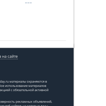
 на сайте
tday.ru
материалы охраняются в
юбое использование материалов
дакцией с обязательной активной
стоверность рекламных объявлений,
ние веб-сайтов, на которые даны