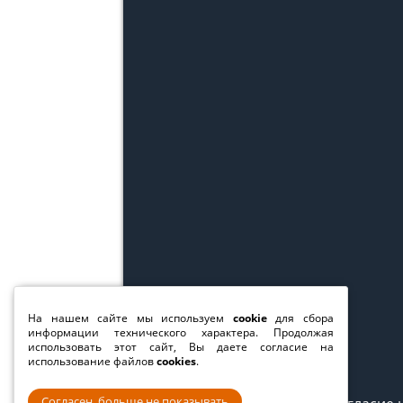
На нашем сайте мы используем
cookie
для сбора
информации технического характера. Продолжая
использовать этот сайт, Вы даете согласие на
использование файлов
cookies
.
Согласен, больше не показывать