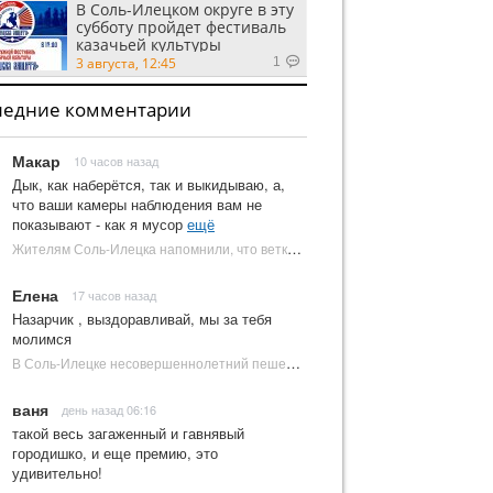
В Соль-Илецком округе в эту
субботу пройдет фестиваль
казачьей культуры
3 августа, 12:45
1
ледние комментарии
Макар
10 часов назад
Дык, как наберётся, так и выкидываю, а,
что ваши камеры наблюдения вам не
показывают - как я мусор
ещё
Жителям Соль-Илецка напомнили, что ветки от деревьев нельзя оставлять на площадках ТКО | Новости Соль-Илецка
Елена
17 часов назад
Назарчик , выздоравливай, мы за тебя
молимся
В Соль-Илецке несовершеннолетний пешеход попал под колеса автомобиля | Новости Соль-Илецка
ваня
день назад 06:16
такой весь загаженный и гавнявый
городишко, и еще премию, это
удивительно!