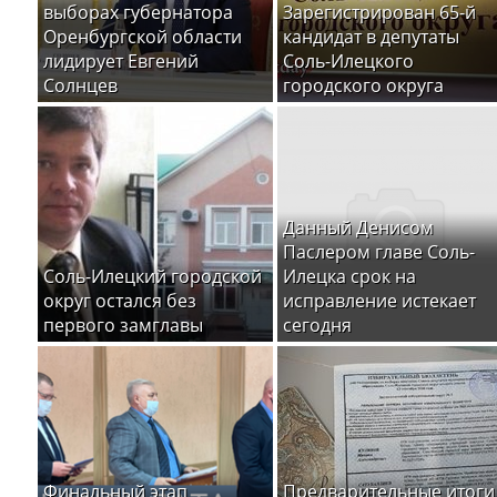
выборах губернатора
Зарегистрирован 65-й
Оренбургской области
кандидат в депутаты
лидирует Евгений
Соль-Илецкого
Солнцев
городского округа
Данный Денисом
Паслером главе Соль-
Соль-Илецкий городской
Илецка срок на
округ остался без
исправление истекает
первого замглавы
сегодня
Финальный этап
Предварительные итоги