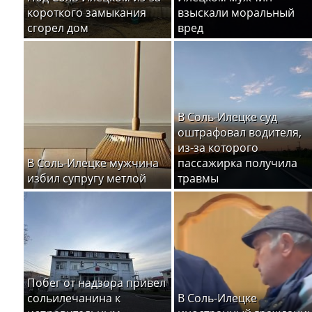
короткого замыкания
взыскали моральный
сгорел дом
вред
В Соль-Илецке суд
оштрафовал водителя,
из-за которого
В Соль-Илецке мужчина
пассажирка получила
избил супругу метлой
травмы
Побег от надзора привел
сольилечанина к
В Соль-Илецке