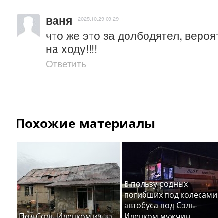
ваня
2025.10.29 09:29
что же это за долбодятел, вероя
на ходу!!!!
Ответить
Похожие материалы
В пользу родных
погибших под колесами
автобуса под Соль-
Под Соль-Илецком из-за
Илецком мужчин