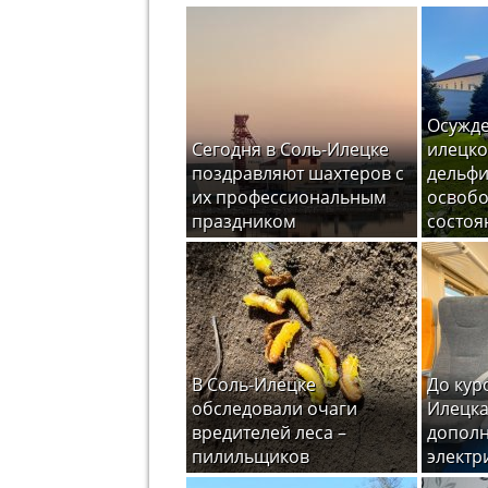
Осужде
Сегодня в Соль-Илецке
илецко
поздравляют шахтеров с
дельфи
их профессиональным
освоб
праздником
состоя
В Соль-Илецке
До кур
обследовали очаги
Илецка
вредителей леса –
допол
пилильщиков
электр