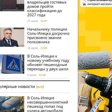
владельцев гостевых
домов пройти
классификацию до
2027 года
21 июля
16:47
Начальнику полиции
Соль-Илецка досрочно
присвоено звание
полковника
16 июля
12:00
В Соль-Илецке к
новому учебному году
обновят пешеходные
переходы у двух школ
6 июля
12:49
улярные новости
(все)
В Соль-Илецке
несовершеннолетний
пешеход попал под
колеса автомобиля