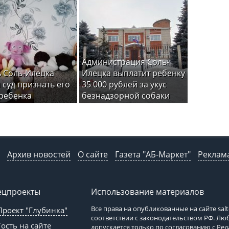
Администрация Соль-
 Соль-Илецка
Илецка выплатит ребенку
 суд признать его
35 000 рублей за укус
ребенка
безнадзорной собаки
Архив новостей
О сайте
Газета "АБ-Маркет"
Реклама
ецпроекты
Использование материалов
Все права на опубликованные на сайте
sal
Проект "Глубинка"
соответствии с законодательством РФ. Л
Гость на сайте
допускается только по согласованию с Ре