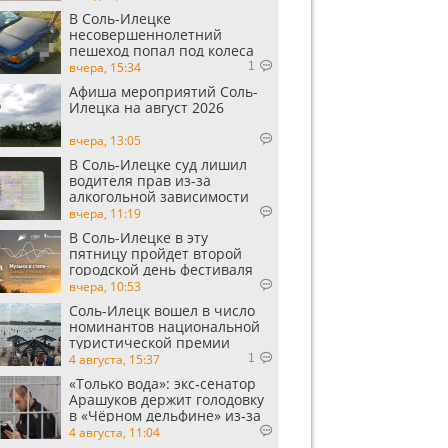
В Соль-Илецке
несовершеннолетний
пешеход попал под колеса
автомобиля
вчера, 15:34
1
Афиша мероприятий Соль-
Илецка на август 2026
вчера, 13:05
В Соль-Илецке суд лишил
водителя прав из-за
алкогольной зависимости
вчера, 11:19
В Соль-Илецке в эту
пятницу пройдет второй
городской день фестиваля
«Музыка в степи»
вчера, 10:53
Соль-Илецк вошел в число
номинантов национальной
туристической премии
Russian Traveler Awards
4 августа, 15:37
1
«Только вода»: экс‑сенатор
Арашуков держит голодовку
в «Чёрном дельфине» из‑за
духоты на рабочем месте
4 августа, 11:04