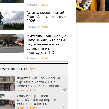
5 августа
15:34
Афиша мероприятий
Соль-Илецка на август
2026
5 августа
13:05
Жителям Соль-Илецка
напомнили, что ветки
от деревьев нельзя
оставлять на
площадках ТКО
3 августа
11:06
востная лента
(все)
Водитель из Соль-Илецка
скрылся с места ДТП, а
через две недели попался
пьяным
сегодня, 12:20
Соль-Илецк вывел
Оренбуржье на первое
место в стране по
выращиванию арбузов
сегодня, 10:48