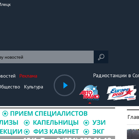
Илецк
Радиостанции в С
овостей
Реклама
Общество
Культура
Гла