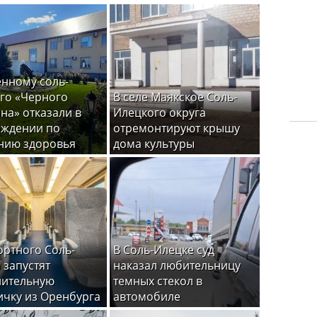
нному соль-
го «Черного
В селе Маякское Соль-
на» отказали в
Илецкого округа
ождении по
отремонтируют крышу
нию здоровья
дома культуры
ортного Соль-
В Соль-Илецке суд
 запустят
наказал любительницу
нительную
темных стекол в
ичку из Оренбурга
автомобиле