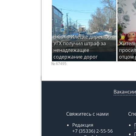
В Соль-Илецке директор
УГХ получил штраф за
Житель
ненадлежащее
просил
содержание дорог
отцом 
№ 67495
Вакансии
Свяжитесь с нами
Сп
Редакция
+7 (35336) 2-55-56