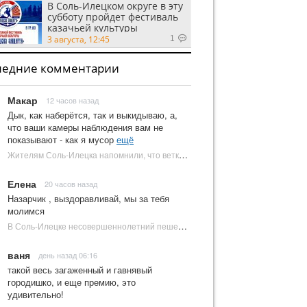
В Соль-Илецком округе в эту
субботу пройдет фестиваль
казачьей культуры
3 августа, 12:45
1
ледние комментарии
Макар
12 часов назад
Дык, как наберётся, так и выкидываю, а,
что ваши камеры наблюдения вам не
показывают - как я мусор
ещё
Жителям Соль-Илецка напомнили, что ветки от деревьев нельзя оставлять на площадках ТКО | Новости Соль-Илецка
Елена
20 часов назад
Назарчик , выздоравливай, мы за тебя
молимся
В Соль-Илецке несовершеннолетний пешеход попал под колеса автомобиля | Новости Соль-Илецка
ваня
день назад 06:16
такой весь загаженный и гавнявый
городишко, и еще премию, это
удивительно!