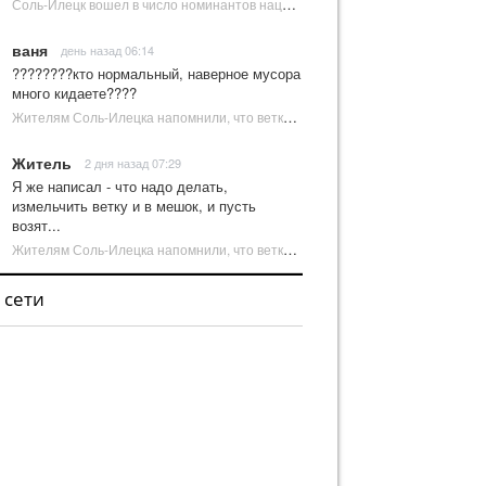
Соль-Илецк вошел в число номинантов национальной туристической премии Russian Traveler Awards | Новости Соль-Илецка
ваня
день назад 06:14
????????кто нормальный, наверное мусора
много кидаете????
Жителям Соль-Илецка напомнили, что ветки от деревьев нельзя оставлять на площадках ТКО | Новости Соль-Илецка
Житель
2 дня назад 07:29
Я же написал - что надо делать,
измельчить ветку и в мешок, и пусть
возят...
Жителям Соль-Илецка напомнили, что ветки от деревьев нельзя оставлять на площадках ТКО | Новости Соль-Илецка
 сети