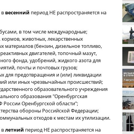
 в
весенний
период НЕ распространяется на
бусами, в том числе международные;
, кормов, животных, лекарственных
х материалов (бензин, дизельное топливо,
 реактивных двигателей, топочный мазут,
ного фонда, удобрений, жидкого азота для
иятий, почты и почтовых грузов;
ых для предотвращения и (или) ликвидации
вий или иных чрезвычайных происшествий;
ударственного образовательного учреждения
ального образования "Оренбургская
 России Оренбургской области";
стерства обороны Российской Федерации;
оммунальных отходов к местам их утилизации.
 в
летний
период НЕ распространяется на