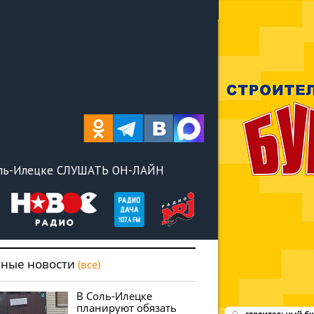
оль-Илецке СЛУШАТЬ ОН-ЛАЙН
вные новости
(все)
В Соль-Илецке
планируют обязать