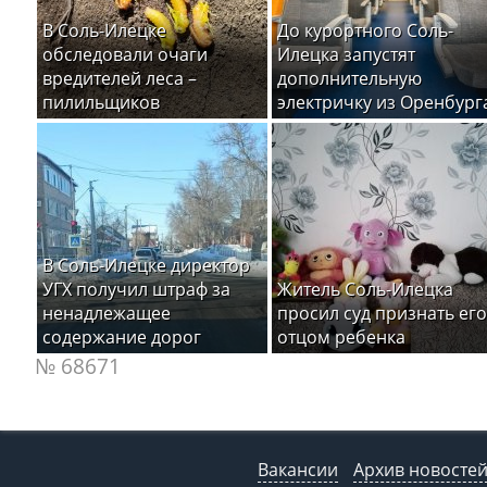
В Соль-Илецке
До курортного Соль-
обследовали очаги
Илецка запустят
вредителей леса –
дополнительную
пилильщиков
электричку из Оренбург
В Соль-Илецке директор
УГХ получил штраф за
Житель Соль-Илецка
ненадлежащее
просил суд признать его
содержание дорог
отцом ребенка
№ 68671
Вакансии
Архив новосте