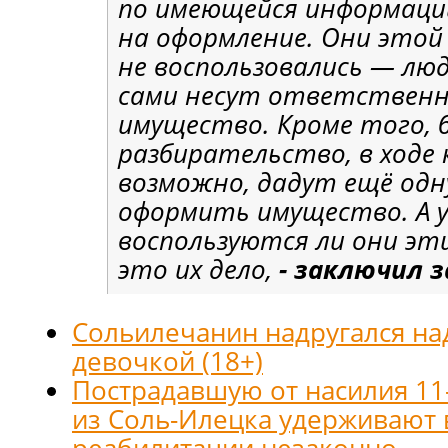
по имеющейся информации
на оформление. Они это
не воспользовались — люд
сами несут ответственн
имущество. Кроме того, 
разбирательство, в ходе 
возможно, дадут ещё од
оформить имущество. А 
воспользуются ли они э
это их дело,
- заключил 
Сольилечанин надругался на
девочкой (18+)
Пострадавшую от насилия 1
из Соль-Илецка удерживают 
реабилитации незаконно