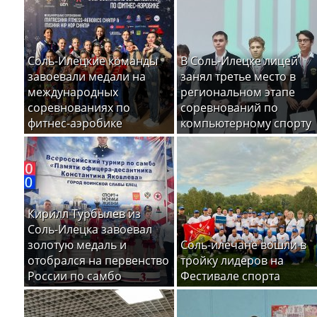
Соль-Илецкие команды
В Соль-Илецке лицей
завоевали медали на
занял третье место в
международных
региональном этапе
соревнованиях по
соревнований по
фитнес-аэробике
компьютерному спорту
Кирилл Турбылев из
Соль-Илецка завоевал
золотую медаль и
Соль-илечане вошли в
отобрался на первенство
тройку лидеров на
России по самбо
Фестивале спорта