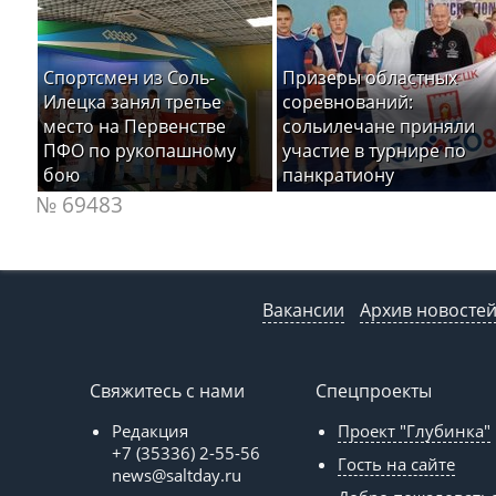
Спортсмен из Соль-
Призеры областных
Илецка занял третье
соревнований:
место на Первенстве
сольилечане приняли
ПФО по рукопашному
участие в турнире по
бою
панкратиону
№ 69483
Вакансии
Архив новосте
Свяжитесь с нами
Спецпроекты
Редакция
Проект "Глубинка"
+7 (35336) 2-55-56
Гость на сайте
news@saltday.ru