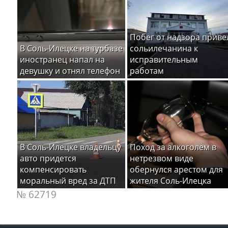
Побег от надзора приве
В Соль-Илецке на турбазе
сольилечанина к
иностранец напал на
исправительным
девушку и отнял телефон
работам
В Соль-Илецке владельцу
Поход за алкоголем в
авто придется
нетрезвом виде
компенсировать
обернулся арестом для
моральный вред за ДТП
жителя Соль-Илецка
№ 62719