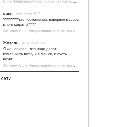
Соль-Илецк вошел в число номинантов национальной туристической премии Russian Traveler Awards | Новости Соль-Илецка
ваня
день назад 06:14
????????кто нормальный, наверное мусора
много кидаете????
Жителям Соль-Илецка напомнили, что ветки от деревьев нельзя оставлять на площадках ТКО | Новости Соль-Илецка
Житель
день назад 07:29
Я же написал - что надо делать,
измельчить ветку и в мешок, и пусть
возят...
Жителям Соль-Илецка напомнили, что ветки от деревьев нельзя оставлять на площадках ТКО | Новости Соль-Илецка
 сети