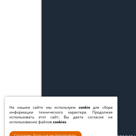
На нашем сайте мы используем
cookie
для сбора
информации технического характера. Продолжая
использовать этот сайт, Вы даете согласие на
использование файлов
cookies
.
Согласен, больше не показывать