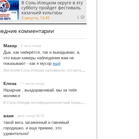
В Соль-Илецком округе в эту
субботу пройдет фестиваль
казачьей культуры
3 августа, 12:45
1
ледние комментарии
Макар
3 часа назад
Дык, как наберётся, так и выкидываю, а,
что ваши камеры наблюдения вам не
показывают - как я мусор
ещё
Жителям Соль-Илецка напомнили, что ветки от деревьев нельзя оставлять на площадках ТКО | Новости Соль-Илецка
Елена
11 часов назад
Назарчик , выздоравливай, мы за тебя
молимся
В Соль-Илецке несовершеннолетний пешеход попал под колеса автомобиля | Новости Соль-Илецка
ваня
день назад 06:16
такой весь загаженный и гавнявый
городишко, и еще премию, это
удивительно!