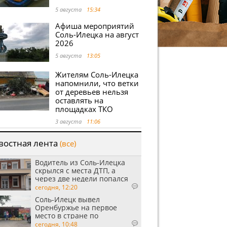
5 августа
15:34
Афиша мероприятий
Соль-Илецка на август
2026
5 августа
13:05
Жителям Соль-Илецка
напомнили, что ветки
от деревьев нельзя
оставлять на
площадках ТКО
3 августа
11:06
востная лента
(все)
Водитель из Соль-Илецка
скрылся с места ДТП, а
через две недели попался
пьяным
сегодня, 12:20
Соль-Илецк вывел
Оренбуржье на первое
место в стране по
выращиванию арбузов
сегодня, 10:48