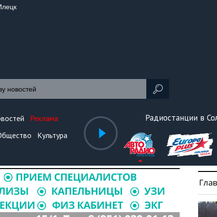
Илецк
Радиостанции в С
овостей
Реклама
Общество
Культура
Гла