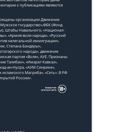
ментарии к публикациям являются
апрещены организации Движение
, «Мужское государство»,ФБК (Фонд
м), Штабы Навального, «Национал-
вы», «Армия воли народа», «Русский
тив нелегальной иммиграции»,
им. Степана Бандеры»,
татарского народа», движение
еская партия «Воля», АУЕ. Признаны
ие Талибан», «Имарат Кавказ»,
хад-ан-Нусра, «АУМ Синрике»,
х исламского Магриба», «Сеть». В РФ
ткрытой России».