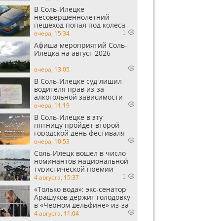
В Соль-Илецке
несовершеннолетний
пешеход попал под колеса
автомобиля
вчера, 15:34
1
Афиша мероприятий Соль-
Илецка на август 2026
вчера, 13:05
В Соль-Илецке суд лишил
водителя прав из-за
алкогольной зависимости
вчера, 11:19
В Соль-Илецке в эту
пятницу пройдет второй
городской день фестиваля
«Музыка в степи»
вчера, 10:53
Соль-Илецк вошел в число
номинантов национальной
туристической премии
Russian Traveler Awards
4 августа, 15:37
1
«Только вода»: экс‑сенатор
Арашуков держит голодовку
в «Чёрном дельфине» из‑за
духоты на рабочем месте
4 августа, 11:04