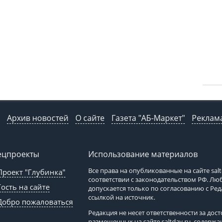
Архив новостей
О сайте
Газета "АБ-Маркет"
Реклама
ецпроекты
Использование материалов
Все права на опубликованные на сайте
sal
Проект "Глубинка"
соответствии с законодательством РФ. Л
Гость на сайте
допускается только по согласованию с Ре
ссылкой на источник.
Добро пожаловаться
Редакция не несет ответственности за до
размещенных на сайте
saltday.ru
, содержа