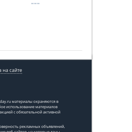
 на сайте
tday.ru
материалы охраняются в
юбое использование материалов
дакцией с обязательной активной
стоверность рекламных объявлений,
ние веб-сайтов, на которые даны