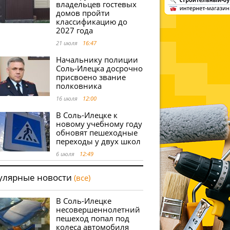
владельцев гостевых
домов пройти
классификацию до
2027 года
21 июля
16:47
Начальнику полиции
Соль-Илецка досрочно
присвоено звание
полковника
16 июля
12:00
В Соль-Илецке к
новому учебному году
обновят пешеходные
переходы у двух школ
6 июля
12:49
улярные новости
(все)
В Соль-Илецке
несовершеннолетний
пешеход попал под
колеса автомобиля