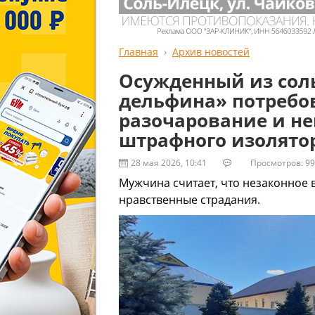
Главная
Архив новостей
Осужденный из сол
дельфина» потребо
разочарование и н
штрафного изолято
28 мая 2026, 10:41
Просмотров: 99
Мужчина считает, что незаконное 
нравственные страдания.