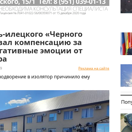
ь-илецкого «Черного
вал компенсацию за
егативные эмоции от
ра
9
Реклама на сайте
водворение в изолятор причинило ему
Поп