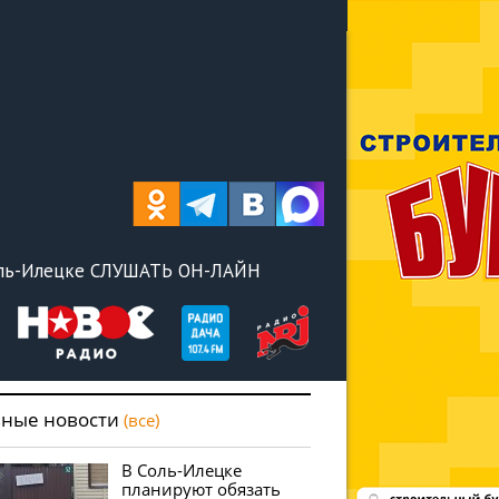
оль-Илецке СЛУШАТЬ ОН-ЛАЙН
вные новости
(все)
В Соль-Илецке
планируют обязать