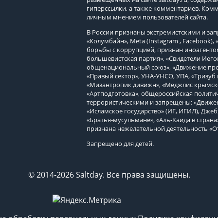
гиперссылки, а также комментариев. Ком
личным мнением пользователей сайта.
В России признаны экстремистскими и з
«Колумбайн», Meta (Instagram , Facebook)
борьбы с коррупцией, признан иноагенто
большевистская партия», «Свидетели Иего
общенациональный союз», «Движение про
«Правый сектор», УНА-УНСО, УПА, «Тризуб 
«Мизантропик дивижн», «Меджлис крымско
«Артподготовка», общероссийская политич
террористическими и запрещены: «Движен
«Исламское государство» (ИГ, ИГИЛ), Джеб
«Братья-мусульмане», «Аль-Каида в страна
признана нежелательной деятельность «О
Запрещено для детей.
© 2014-2026 Saltday. Все права защищены.