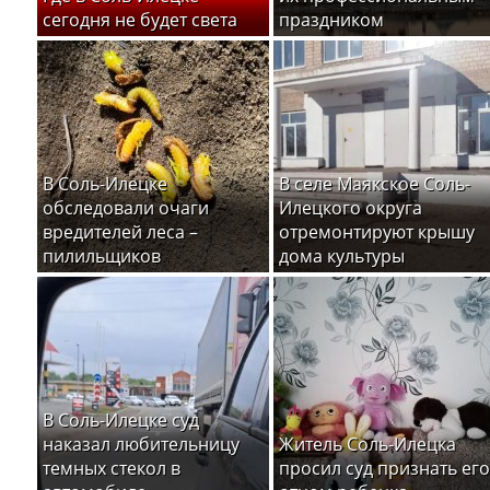
сегодня не будет света
праздником
В Соль-Илецке
В селе Маякское Соль-
обследовали очаги
Илецкого округа
вредителей леса –
отремонтируют крышу
пилильщиков
дома культуры
В Соль-Илецке суд
наказал любительницу
Житель Соль-Илецка
темных стекол в
просил суд признать его