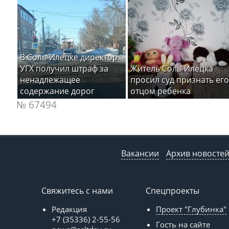
В Соль-Илецке директор
УГХ получил штраф за
Житель Соль-Илецка
ненадлежащее
просил суд признать его
содержание дорог
отцом ребенка
№ 67494
Вакансии
Архив новосте
Свяжитесь с нами
Спецпроекты
Редакция
Проект "Глубинка"
+7 (35336) 2-55-56
Гость на сайте