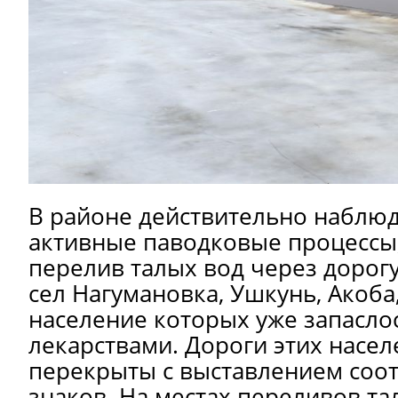
В районе действительно наблю
активные паводковые процессы
перелив талых вод через дорог
сел Нагумановка, Ушкунь, Акоба
население которых уже запасло
лекарствами. Дороги этих насе
перекрыты с выставлением соо
знаков. На местах переливов та