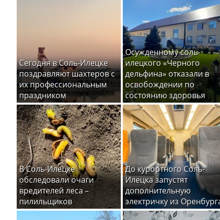
Осужденному соль-
Сегодня в Соль-Илецке
илецкого «Черного
поздравляют шахтеров с
дельфина» отказали в
их профессиональным
освобождении по
праздником
состоянию здоровья
В Соль-Илецке
До курортного Соль-
обследовали очаги
Илецка запустят
вредителей леса –
дополнительную
пилильщиков
электричку из Оренбург