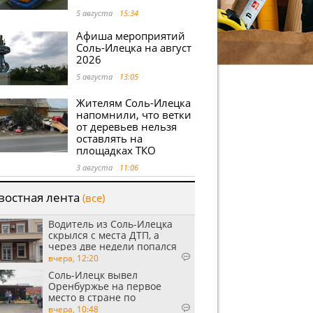
5 августа
15:34
Афиша мероприятий
Соль-Илецка на август
2026
5 августа
13:05
Жителям Соль-Илецка
напомнили, что ветки
от деревьев нельзя
оставлять на
площадках ТКО
3 августа
11:06
востная лента
(все)
Водитель из Соль-Илецка
скрылся с места ДТП, а
через две недели попался
пьяным
вчера, 12:20
Соль-Илецк вывел
Оренбуржье на первое
место в стране по
выращиванию арбузов
вчера, 10:48