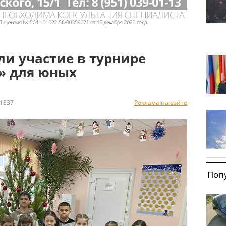
и участие в турнире
» для юных
1837
Реклама на сайте
Поп