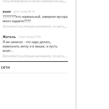
Соль-Илецк вошел в число номинантов национальной туристической премии Russian Traveler Awards | Новости Соль-Илецка
ваня
день назад 06:14
????????кто нормальный, наверное мусора
много кидаете????
Жителям Соль-Илецка напомнили, что ветки от деревьев нельзя оставлять на площадках ТКО | Новости Соль-Илецка
Житель
3 дня назад 07:29
Я же написал - что надо делать,
измельчить ветку и в мешок, и пусть
возят...
Жителям Соль-Илецка напомнили, что ветки от деревьев нельзя оставлять на площадках ТКО | Новости Соль-Илецка
 сети