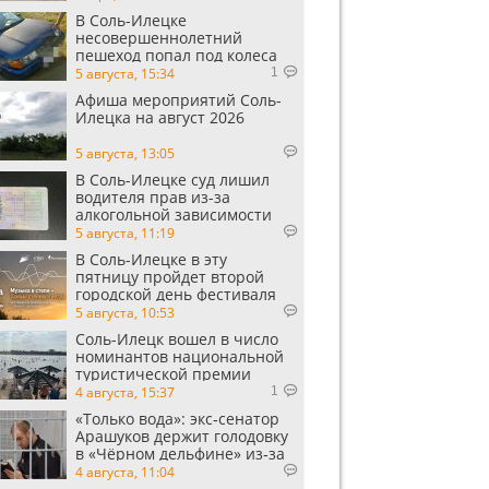
В Соль-Илецке
несовершеннолетний
пешеход попал под колеса
автомобиля
5 августа, 15:34
1
Афиша мероприятий Соль-
Илецка на август 2026
5 августа, 13:05
В Соль-Илецке суд лишил
водителя прав из-за
алкогольной зависимости
5 августа, 11:19
В Соль-Илецке в эту
пятницу пройдет второй
городской день фестиваля
«Музыка в степи»
5 августа, 10:53
Соль-Илецк вошел в число
номинантов национальной
туристической премии
Russian Traveler Awards
4 августа, 15:37
1
«Только вода»: экс‑сенатор
Арашуков держит голодовку
в «Чёрном дельфине» из‑за
духоты на рабочем месте
4 августа, 11:04