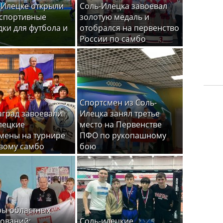
-Илецке открыли
Соль-Илецка завоевал
спортивные
золотую медаль и
ки для футбола и
отобрался на первенство
России по самбо
Спортсмен из Соль-
аград завоевали
Илецка занял третье
лецкие
место на Первенстве
мены на турнире
ПФО по рукопашному
вому самбо
бою
ы областных
ований:
Соль-илецкие