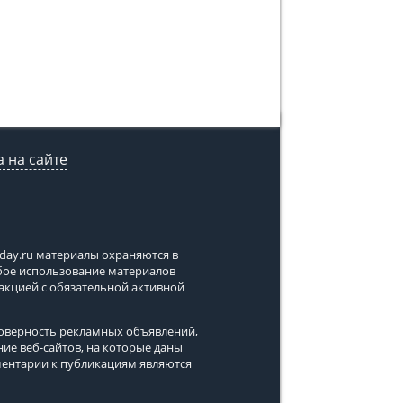
 на сайте
tday.ru
материалы охраняются в
юбое использование материалов
дакцией с обязательной активной
стоверность рекламных объявлений,
ние веб-сайтов, на которые даны
ментарии к публикациям являются