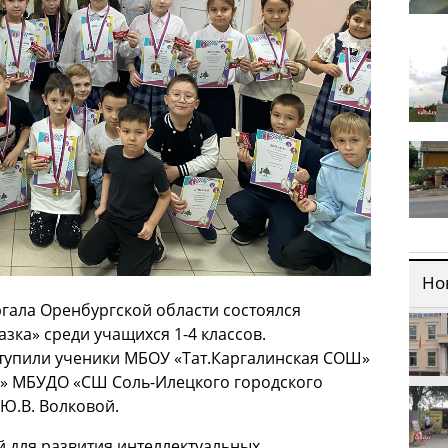
Но
ргала Оренбургской области состоялся
зка» среди учащихся 1-4 классов.
тупили ученики МБОУ «Тат.Каргалинская СОШ»
» МБУДО «СШ Соль-Илецкого городского
 Ю.В. Волковой.
 для развития интеллектуальных