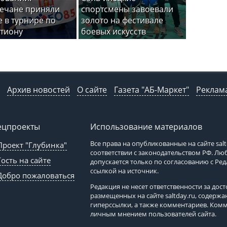
ечане приняли
спортсмены завоевали
е в турнире по
золото на фестивале
тиону
боевых искусств
Архив новостей
О сайте
Газета "АБ-Маркет"
Реклама
ецпроекты
Использование материалов
Все права на опубликованные на сайте
sal
Проект "Глубинка"
соответствии с законодательством РФ. Л
Гость на сайте
допускается только по согласованию с Ре
ссылкой на источник.
Добро пожаловаться
Редакция не несет ответственности за до
размещенных на сайте
saltday.ru
, содержа
гиперссылки, а также комментариев. Ком
личным мнением пользователей сайта.