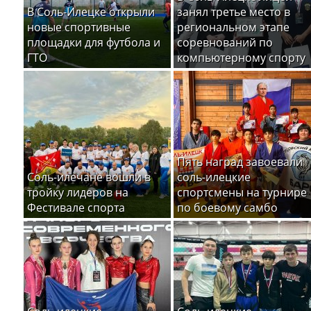
В Соль-Илецке открыли
занял третье место в
новые спортивные
региональном этапе
площадки для футбола и
соревнований по
ГТО
компьютерному спорту
Пять наград завоевали
Соль-илечане вошли в
соль-илецкие
тройку лидеров на
спортсмены на турнире
Фестивале спорта
по боевому самбо