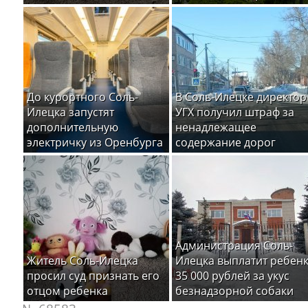
До курортного Соль-
В Соль-Илецке директор
Илецка запустят
УГХ получил штраф за
дополнительную
ненадлежащее
электричку из Оренбурга
содержание дорог
Администрация Соль-
Житель Соль-Илецка
Илецка выплатит ребен
просил суд признать его
35 000 рублей за укус
отцом ребенка
безнадзорной собаки