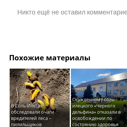
Никто ещё не оставил комментарие
Похожие материалы
Осужденному соль-
В Соль-Илецке
илецкого «Черного
обследовали очаги
дельфина» отказали в
вредителей леса –
освобождении по
пилильщиков
состоянию здоровья