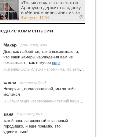
«Только вода»: экс‑сенатор
Арашуков держит голодовку
в «Чёрном дельфине» из‑за
духоты на рабочем месте
4 августа, 11:04
ледние комментарии
Макар
день назад 04:00
Дык, как наберётся, так и выкидываю, а,
что ваши камеры наблюдения вам не
показывают - как я мусор
ещё
Жителям Соль-Илецка напомнили, что ветки от деревьев нельзя оставлять на площадках ТКО | Новости Соль-Илецка
Елена
день назад 20:04
Назарчик , выздоравливай, мы за тебя
молимся
В Соль-Илецке несовершеннолетний пешеход попал под колеса автомобиля | Новости Соль-Илецка
ваня
2 дня назад 06:16
такой весь загаженный и гавнявый
городишко, и еще премию, это
удивительно!