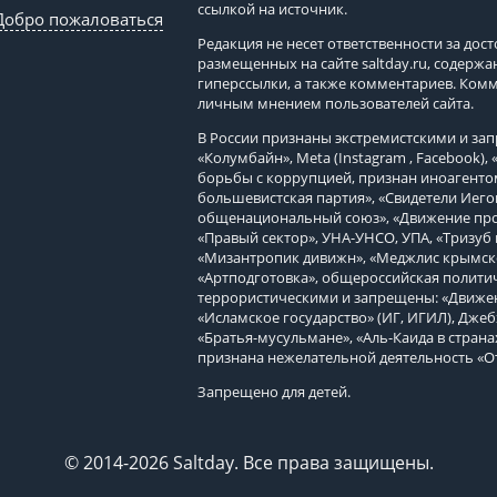
ссылкой на источник.
Добро пожаловаться
Редакция не несет ответственности за до
размещенных на сайте
saltday.ru
, содержа
гиперссылки, а также комментариев. Ком
личным мнением пользователей сайта.
В России признаны экстремистскими и з
«Колумбайн», Meta (Instagram , Facebook)
борьбы с коррупцией, признан иноагенто
большевистская партия», «Свидетели Иего
общенациональный союз», «Движение про
«Правый сектор», УНА-УНСО, УПА, «Тризуб 
«Мизантропик дивижн», «Меджлис крымско
«Артподготовка», общероссийская политич
террористическими и запрещены: «Движен
«Исламское государство» (ИГ, ИГИЛ), Джеб
«Братья-мусульмане», «Аль-Каида в страна
признана нежелательной деятельность «О
Запрещено для детей.
© 2014-2026 Saltday. Все права защищены.