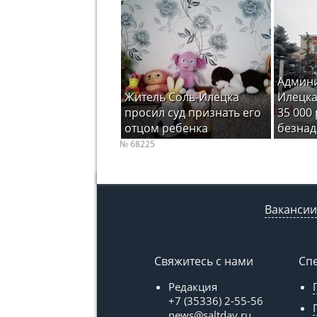
Админи
Житель Соль-Илецка
Илецка
просил суд признать его
35 000 
отцом ребенка
безнад
№ 68225
Вакансии
Свяжитесь с нами
Сп
Редакция
+7 (35336) 2-55-56
news@saltday.ru