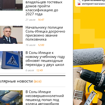
владельцев гостевых
домов пройти
классификацию до
2027 года
21 июля
16:47
Начальнику полиции
Соль-Илецка досрочно
присвоено звание
полковника
16 июля
12:00
В Соль-Илецке к
новому учебному году
обновят пешеходные
переходы у двух школ
6 июля
12:49
улярные новости
(все)
В Соль-Илецке
несовершеннолетний
пешеход попал под
колеса автомобиля