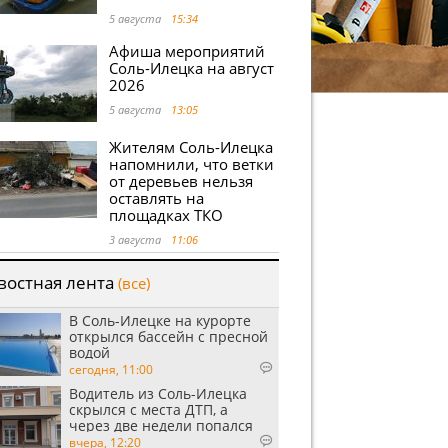
5 августа
15:34
Афиша мероприятий
Соль-Илецка на август
2026
5 августа
13:05
Жителям Соль-Илецка
напомнили, что ветки
от деревьев нельзя
оставлять на
площадках ТКО
3 августа
11:06
востная лента
(все)
В Соль-Илецке на курорте
открылся бассейн с пресной
водой
сегодня, 11:00
Водитель из Соль-Илецка
скрылся с места ДТП, а
через две недели попался
пьяным
вчера, 12:20