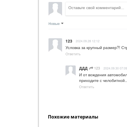
Новые
123
2024.09.28 12:12
Условка за крупный размер?! Ст
Ответить
ДДД
123
2024.09.30 07:0
И от вождения автомобиля
приходите с челобитной.
Ответить
Похожие материалы