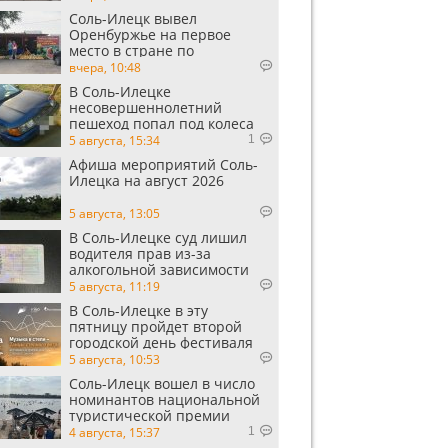
Соль-Илецк вывел
Оренбуржье на первое
место в стране по
выращиванию арбузов
вчера, 10:48
В Соль-Илецке
несовершеннолетний
пешеход попал под колеса
автомобиля
5 августа, 15:34
1
Афиша мероприятий Соль-
Илецка на август 2026
5 августа, 13:05
В Соль-Илецке суд лишил
водителя прав из-за
алкогольной зависимости
5 августа, 11:19
В Соль-Илецке в эту
пятницу пройдет второй
городской день фестиваля
«Музыка в степи»
5 августа, 10:53
Соль-Илецк вошел в число
номинантов национальной
туристической премии
Russian Traveler Awards
4 августа, 15:37
1