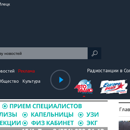
Илецк
Радиостанции в С
овостей
Реклама
Общество
Культура
Гла