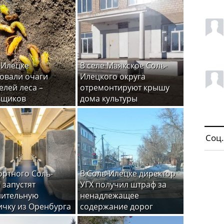
-Илецке
В селе Маякское Соль-
овали очаги
Илецкого округа
елей леса –
отремонтируют крышу
ьщиков
дома культуры
Соц.
ортного Соль-
В Соль-Илецке директор
 запустят
УГХ получил штраф за
нительную
ненадлежащее
ичку из Оренбурга
содержание дорог