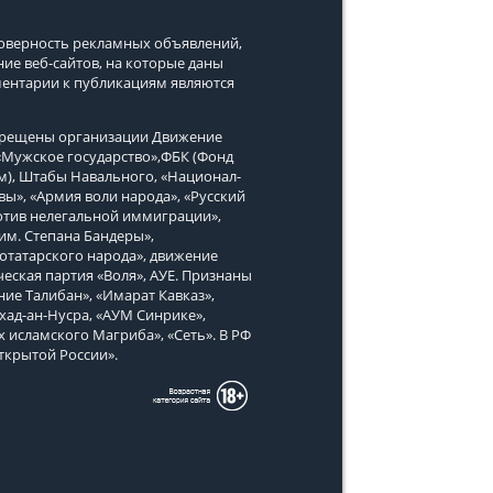
стоверность рекламных объявлений,
ние веб-сайтов, на которые даны
ментарии к публикациям являются
апрещены организации Движение
, «Мужское государство»,ФБК (Фонд
м), Штабы Навального, «Национал-
вы», «Армия воли народа», «Русский
тив нелегальной иммиграции»,
им. Степана Бандеры»,
татарского народа», движение
еская партия «Воля», АУЕ. Признаны
ие Талибан», «Имарат Кавказ»,
хад-ан-Нусра, «АУМ Синрике»,
х исламского Магриба», «Сеть». В РФ
ткрытой России».