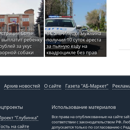
страция Соль-
В Соль-Илецке мужчина
 выплатит ребенку
получил 10 суток ареста
рублей за укус
за пьяную езду на
зорной собаки
квадроцикле без прав
Архив новостей
О сайте
Газета "АБ-Маркет"
Реклама
ецпроекты
Использование материалов
Все права на опубликованные на сайте
sal
Проект "Глубинка"
соответствии с законодательством РФ. Л
Гость на сайте
допускается только по согласованию с Ре