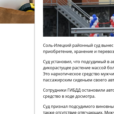
Соль-Илецкий районный суд вынес
приобретение, хранение и перевоз
Суд установил, что подсудимый в ав
дикорастущее растение массой боле
Это наркотическое средство мужчи
пассажирским сиденьем своего ав
Сотрудники ГИБДД остановили авт
средство в ходе досмотра.
Суд признал подсудимого виновным
также отсутствие отягчающих. Муж