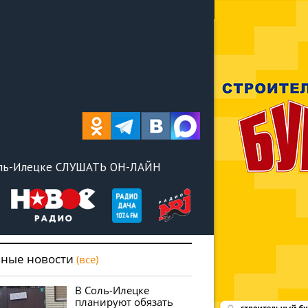
оль-Илецке СЛУШАТЬ ОН-ЛАЙН
вные новости
(все)
В Соль-Илецке
планируют обязать