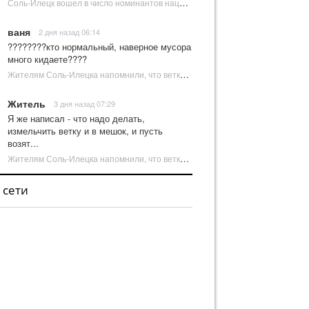
Соль-Илецк вошел в число номинантов национальной туристической премии Russian Traveler Awards | Новости Соль-Илецка
ваня
2 дня назад 06:14
????????кто нормальный, наверное мусора
много кидаете????
Жителям Соль-Илецка напомнили, что ветки от деревьев нельзя оставлять на площадках ТКО | Новости Соль-Илецка
Житель
3 дня назад 07:29
Я же написал - что надо делать,
измельчить ветку и в мешок, и пусть
возят...
Жителям Соль-Илецка напомнили, что ветки от деревьев нельзя оставлять на площадках ТКО | Новости Соль-Илецка
 сети