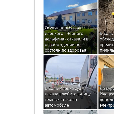
Осужденному соль-
илецкого «Черного
В Соль
дельфина» отказали в
обслед
освобождении по
вредит
состоянию здоровья
пилил
В Соль-Илецке суд
До кур
наказал любительницу
Илецка
темных стекол в
допол
автомобиле
электр