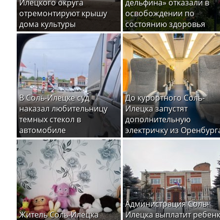
Илецкого округа
дельфина» отказали в
отремонтируют крышу
освобождении по
дома культуры
состоянию здоровья
В Соль-Илецке суд
До курортного Соль-
наказал любительницу
Илецка запустят
темных стекол в
дополнительную
автомобиле
электричку из Оренбург
Администрация Соль-
Житель Соль-Илецка
Илецка выплатит ребен