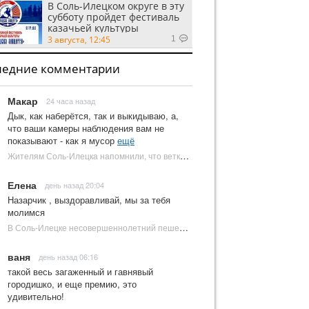
В Соль-Илецком округе в эту
субботу пройдет фестиваль
казачьей культуры
3 августа, 12:45
1
ледние комментарии
Макар
24 часа назад
Дык, как наберётся, так и выкидываю, а,
что ваши камеры наблюдения вам не
показывают - как я мусор
ещё
Жителям Соль-Илецка напомнили, что ветки от деревьев нельзя оставлять на площадках ТКО | Новости Соль-Илецка
Елена
день назад 20:04
Назарчик , выздоравливай, мы за тебя
молимся
В Соль-Илецке несовершеннолетний пешеход попал под колеса автомобиля | Новости Соль-Илецка
ваня
день назад 06:16
такой весь загаженный и гавнявый
городишко, и еще премию, это
удивительно!