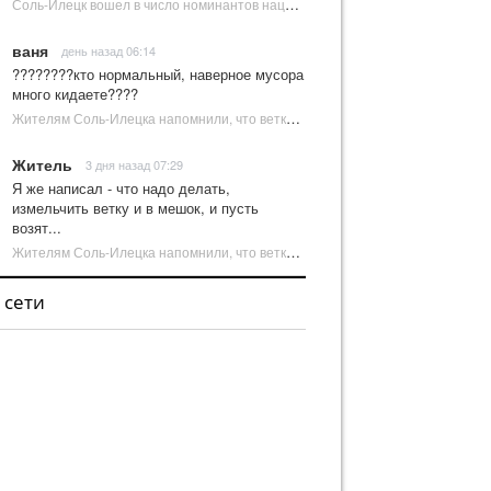
Соль-Илецк вошел в число номинантов национальной туристической премии Russian Traveler Awards | Новости Соль-Илецка
ваня
день назад 06:14
????????кто нормальный, наверное мусора
много кидаете????
Жителям Соль-Илецка напомнили, что ветки от деревьев нельзя оставлять на площадках ТКО | Новости Соль-Илецка
Житель
3 дня назад 07:29
Я же написал - что надо делать,
измельчить ветку и в мешок, и пусть
возят...
Жителям Соль-Илецка напомнили, что ветки от деревьев нельзя оставлять на площадках ТКО | Новости Соль-Илецка
 сети