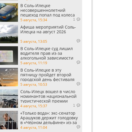
В Соль-Илецке
несовершеннолетний
пешеход попал под колеса
автомобиля
5 августа, 15:34
1
Афиша мероприятий Соль-
Илецка на август 2026
5 августа, 13:05
В Соль-Илецке суд лишил
водителя прав из-за
алкогольной зависимости
5 августа, 11:19
В Соль-Илецке в эту
пятницу пройдет второй
городской день фестиваля
«Музыка в степи»
5 августа, 10:53
Соль-Илецк вошел в число
номинантов национальной
туристической премии
Russian Traveler Awards
4 августа, 15:37
1
«Только вода»: экс‑сенатор
Арашуков держит голодовку
в «Чёрном дельфине» из‑за
духоты на рабочем месте
4 августа, 11:04