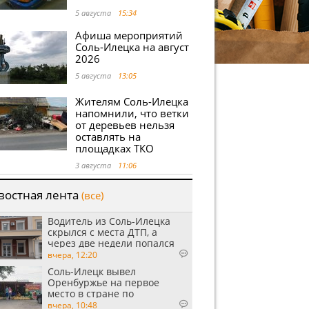
5 августа
15:34
Афиша мероприятий
Соль-Илецка на август
2026
5 августа
13:05
Жителям Соль-Илецка
напомнили, что ветки
от деревьев нельзя
оставлять на
площадках ТКО
3 августа
11:06
востная лента
(все)
Водитель из Соль-Илецка
скрылся с места ДТП, а
через две недели попался
пьяным
вчера, 12:20
Соль-Илецк вывел
Оренбуржье на первое
место в стране по
выращиванию арбузов
вчера, 10:48