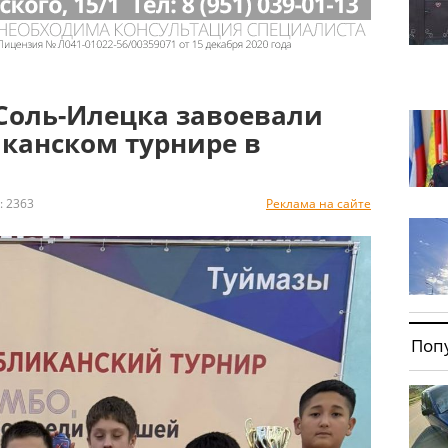
Соль-Илецка завоевали
канском турнире в
 2363
Реклама на сайте
Поп