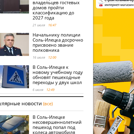
владельцев гостевых
домов пройти
классификацию до
2027 года
21 июля
16:47
Начальнику полиции
Соль-Илецка досрочно
присвоено звание
полковника
16 июля
12:00
В Соль-Илецке к
новому учебному году
обновят пешеходные
переходы у двух школ
6 июля
12:49
улярные новости
(все)
В Соль-Илецке
несовершеннолетний
пешеход попал под
колеса автомобиля