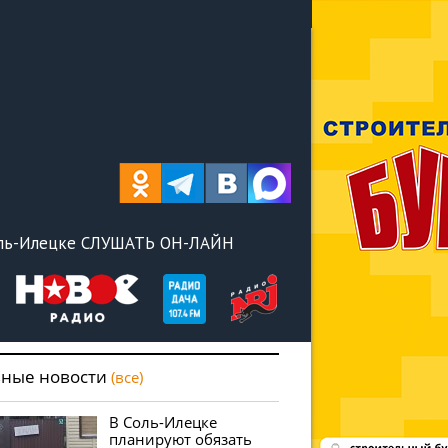
оль-Илецке СЛУШАТЬ ОН-ЛАЙН
вные новости
(все)
В Соль-Илецке
планируют обязать