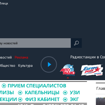
Илецк
Радиостанции в С
овостей
Реклама
Общество
Культура
Гла