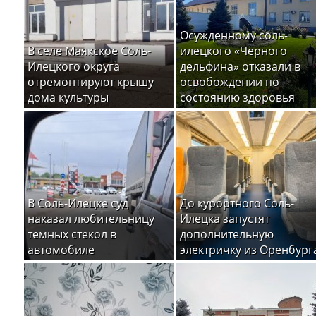
Осужденному соль-
В селе Маякское Соль-
илецкого «Черного
Илецкого округа
дельфина» отказали в
отремонтируют крышу
освобождении по
дома культуры
состоянию здоровья
В Соль-Илецке суд
До курортного Соль-
наказал любительницу
Илецка запустят
темных стекол в
дополнительную
автомобиле
электричку из Оренбург